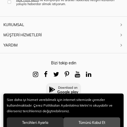
yoluyla haberdar olmak istiyorum.
KURUMSAL
MÜŞTERİ HİZMETLERİ
YARDIM
Bizi takip edin
Download on
Google play
Size daha iyi hizmet verebilmek için internet sitemizde çerezler
kullanılmaktadır. Çerez Politikaları Aydınlatma Metni’ni okuyabilir ve
dilerseniz tercihlerinizi değiştirebilirsiniz.
© 2021 HERYENİ. Tüm hakları saklıdır.
Tercihleri Ayarla
Tümünü Kabul Et