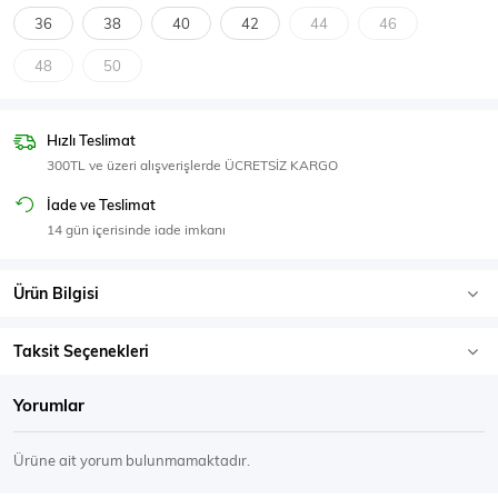
SPOR GİYİM
36
38
40
42
44
46
48
50
Hızlı Teslimat
Eşofman Üstü
Sweatshirt
300TL ve üzeri alışverişlerde ÜCRETSİZ KARGO
İade ve Teslimat
14 gün içerisinde iade imkanı
Ürün Bilgisi
Taksit Seçenekleri
Yorumlar
Ürüne ait yorum bulunmamaktadır.