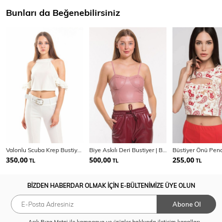
Bunları da Beğenebilirsiniz
Valonlu Scuba Krep Bustiyer | BUS33431
Biye Askılı Deri Bustiyer | Bst32480
350,00
500,00
255,00
TL
TL
TL
BİZDEN HABERDAR OLMAK İÇİN E-BÜLTENİMİZE ÜYE OLUN
Abone Ol
Açık Rıza Metni
ile kampanya ve ürünler hakkında iletişim kanalları