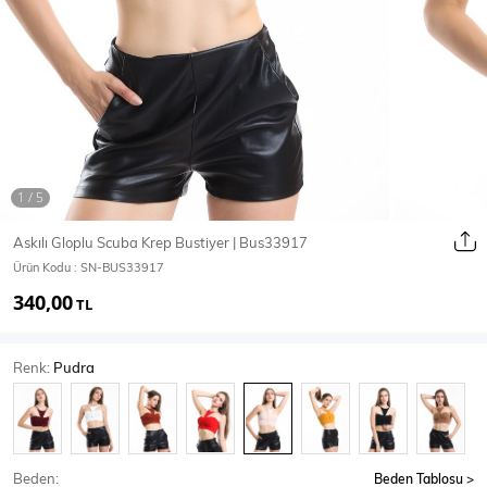
Ceket
Mont & Kaban
Yağmurluk
T-SHİRT & BLUZ
Askılı Gloplu Scuba Krep Bustiyer | Bus33917
Ürün Kodu :
SN-BUS33917
T-Shirt
Bluz
340,00
TL
BODY
Renk:
Pudra
Body
Atlet
Crop & Büstiyer
Beden:
Beden Tablosu