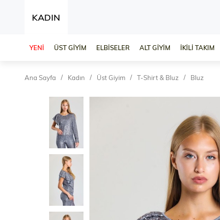
KADIN
YENİ
ÜST GİYİM
ELBİSELER
ALT GİYİM
İKİLİ TAKIM
Ana Sayfa
Kadın
Üst Giyim
T-Shirt & Bluz
Bluz