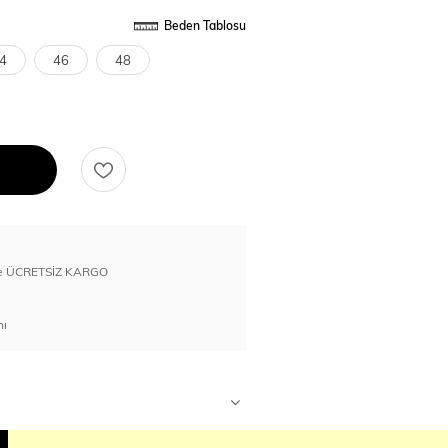
Beden Tablosu
4
46
48
erde ÜCRETSİZ KARGO
nı