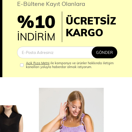
E-Bültene Kayıt Olanlara
%10
ÜCRETSİZ
İM
KARGO
İNDİRİM
GÖNDER
Açık Rıza Metni
ile kampanya ve ürünler hakkında iletişim
kanalları yoluyla haberdar olmak istiyorum.