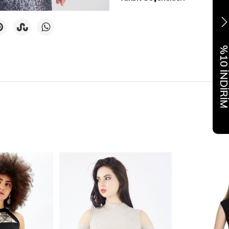
%10 İNDİR