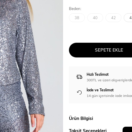
Beden:
38
40
42
4
SEPETE EKLE
Hızlı Teslimat
300TL ve üzeri alışverişl
İade ve Teslimat
14 gün içerisinde iade imka
Ürün Bilgisi
Taksit Seçenekleri