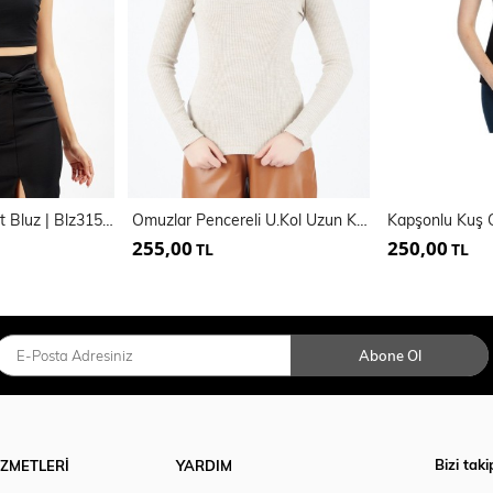
Havuz Yaka Payet Bluz | Blz31509
Omuzlar Pencereli U.Kol Uzun Kaşkorse Bluz
255,00
250,00
TL
TL
Abone Ol
Bizi taki
İZMETLERİ
YARDIM