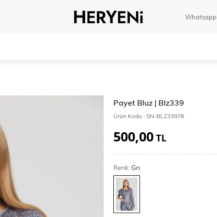
Whatsapp 
Payet Bluz | Blz339
Ürün Kodu :
SN-BLZ33978
500,00
TL
Renk:
Grı