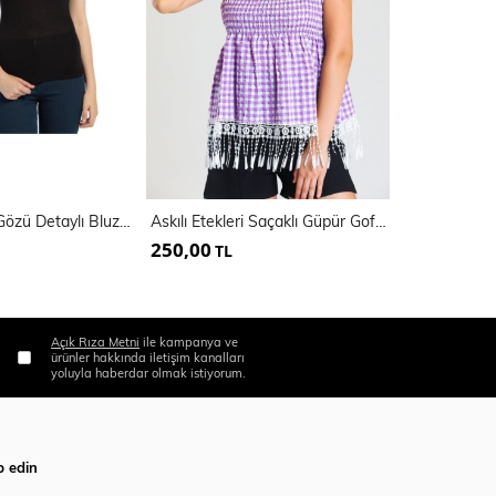
Kapşonlu Kuş Gözü Detaylı Bluz | Blz13910
Askılı Etekleri Saçaklı Güpür Gofre Bluz |Blz33496
250,00
255,00
TL
TL
Açık Rıza Metni
ile kampanya ve
ürünler hakkında iletişim kanalları
yoluyla haberdar olmak istiyorum.
p edin