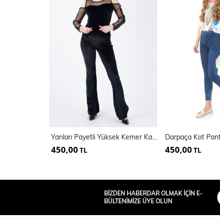
Yanları Payetli Yüksek Kemer Kadife Pantolon | Pnt32381
Darpaça Kot Pant
450,00
450,00
TL
TL
BİZDEN HABERDAR OLMAK İÇİN E-
BÜLTENİMİZE ÜYE OLUN