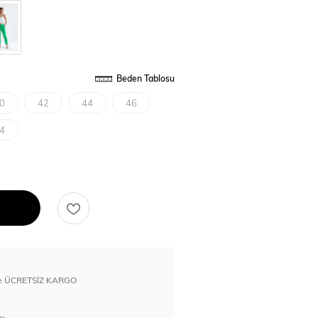
Beden Tablosu
0
42
44
46
4
erde ÜCRETSİZ KARGO
nı