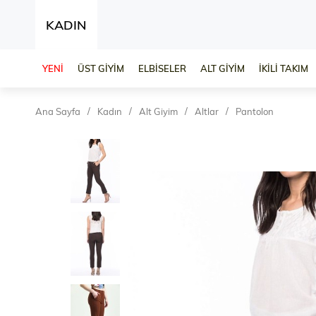
KADIN
YENİ
ÜST GİYİM
ELBİSELER
ALT GİYİM
İKİLİ TAKIM
Ana Sayfa
Kadın
Alt Giyim
Altlar
Pantolon