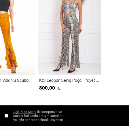
Kemerli Yandan Volanlu Scuba Krep Pantolon_Pnt33381
Kzıl Leopar Geniş Paçalı Payet Pantolon | Pnt32440
800,00
450,00
TL
TL
Açık Rıza Metni
ile kampanya ve
ürünler hakkında iletişim kanalları
yoluyla haberdar olmak istiyorum.