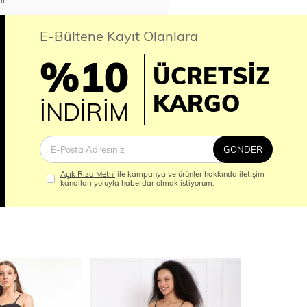
E-Bültene Kayıt Olanlara
%10
ÜCRETSİZ
İM
KARGO
İNDİRİM
GÖNDER
Açık Rıza Metni
ile kampanya ve ürünler hakkında iletişim
kanalları yoluyla haberdar olmak istiyorum.