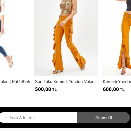
olon | Pnt13655
Sarı Toka Kemerli Yandan Volanlu Scuba Krep Pantolon_Pnt32717
500,00
600,00
TL
TL
Abone Ol