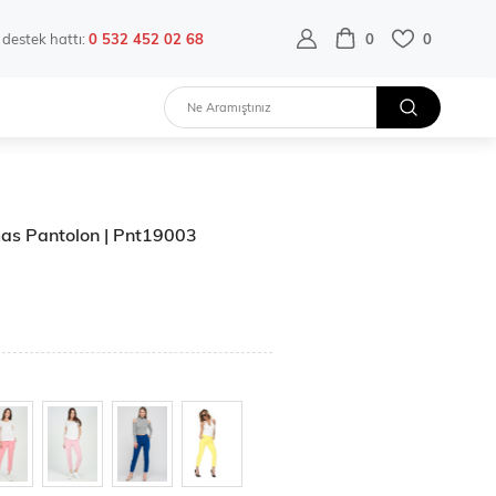
destek hattı:
0 532 452 02 68
0
0
mas Pantolon | Pnt19003