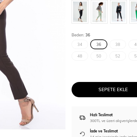
Beden:
36
34
36
38
4
48
50
52
5
SEPETE EKLE
Hızlı Teslimat
300TL ve üzeri alışverişl
İade ve Teslimat
14 gün içerisinde iade imka