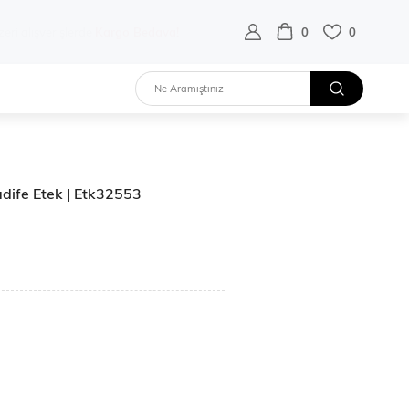
destek hattı:
0 532 452 02 68
0
0
Kadife Etek | Etk32553