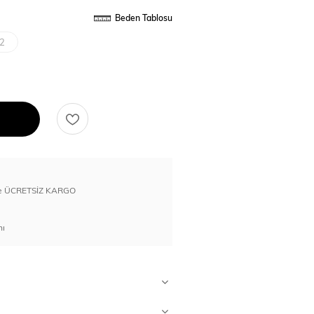
Beden Tablosu
2
erde ÜCRETSİZ KARGO
nı