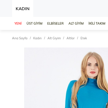
KADIN
YENİ
ÜST GİYİM
ELBİSELER
ALT GİYİM
İKİLİ TAKIM
Ana Sayfa
Kadın
Alt Giyim
Altlar
Etek