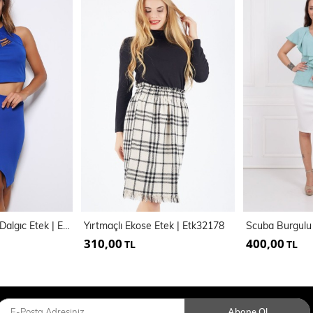
Yanları Fermuarlı Dalgıc Etek | Etk14914
Yırtmaçlı Ekose Etek | Etk32178
310,00
400,00
TL
TL
Abone Ol