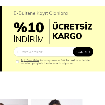
E-Bültene Kayıt Olanlara
%10
ÜCRETSİZ
İM
KARGO
İNDİRİM
GÖNDER
Açık Rıza Metni
ile kampanya ve ürünler hakkında iletişim
kanalları yoluyla haberdar olmak istiyorum.