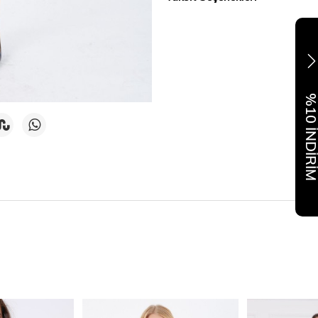
%10 İNDİR