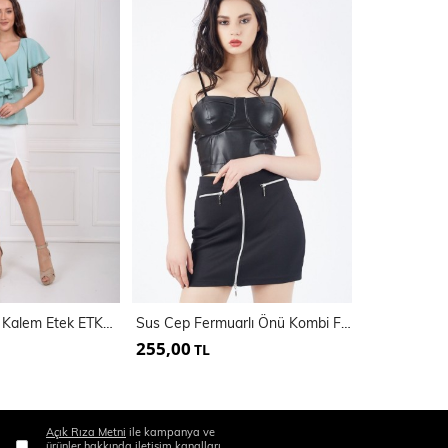
Scuba Burgulu Kalem Etek ETK32701
Sus Cep Fermuarlı Önü Kombi Fermuarlı Scuba Etek
255,00
300,00
TL
TL
Açık Rıza Metni
ile kampanya ve
ürünler hakkında iletişim kanalları