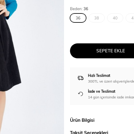
Beden:
36
36
38
40
4
SEPETE EKLE
Hızlı Teslimat
300TL ve üzeri alışverişl
İade ve Teslimat
14 gün içerisinde iade imka
Ürün Bilgisi
Taksit Seçenekleri