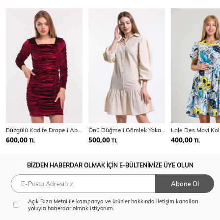
Büzgülü Kadife Drapeli Abiye Elbise | Elb34010
Önü Düğmeli Gömlek Yakalı Uzun Kol Elbise | Elb34187
600,00
500,00
400,00
TL
TL
TL
BİZDEN HABERDAR OLMAK İÇİN E-BÜLTENİMİZE ÜYE OLUN
Abone Ol
Açık Rıza Metni
ile kampanya ve ürünler hakkında iletişim kanalları
yoluyla haberdar olmak istiyorum.