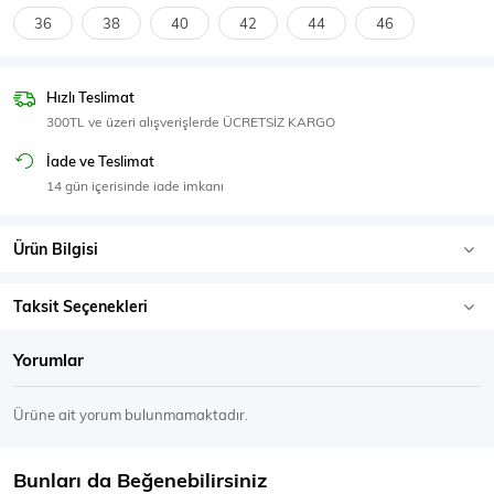
SPOR GİYİM
36
38
40
42
44
46
Hızlı Teslimat
300TL ve üzeri alışverişlerde ÜCRETSİZ KARGO
Eşofman Üstü
Sweatshirt
İade ve Teslimat
14 gün içerisinde iade imkanı
Ürün Bilgisi
Taksit Seçenekleri
Yorumlar
Ürüne ait yorum bulunmamaktadır.
Bunları da Beğenebilirsiniz