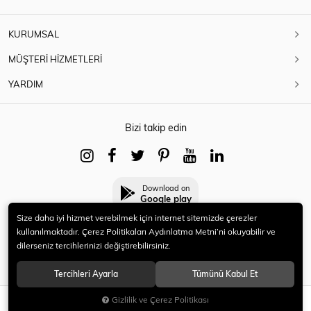
KURUMSAL
MÜŞTERİ HİZMETLERİ
YARDIM
Bizi takip edin
Download on
Google play
Size daha iyi hizmet verebilmek için internet sitemizde çerezler
kullanılmaktadır. Çerez Politikaları Aydınlatma Metni’ni okuyabilir ve
dilerseniz tercihlerinizi değiştirebilirsiniz.
© 2021 HERYENİ. Tüm hakları saklıdır.
Tercihleri Ayarla
Tümünü Kabul Et
Gizlilik ve Çerez Politikası
SEPETE EKLE