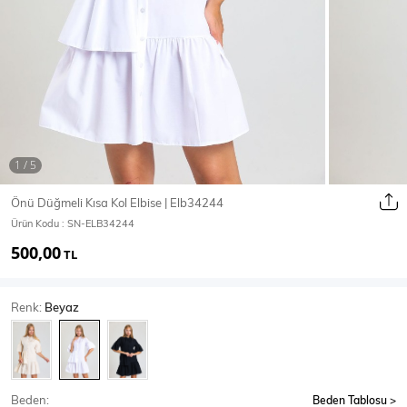
Ceket
Mont & Kaban
Yağmurluk
T-SHİRT & BLUZ
Önü Düğmeli Kısa Kol Elbise | Elb34244
Ürün Kodu :
SN-ELB34244
T-Shirt
Bluz
500,00
TL
BODY
Renk:
Beyaz
Body
Atlet
Crop & Büstiyer
Beden:
Beden Tablosu