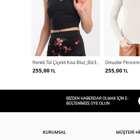
Renkli Tül Çiçekli Kısa Bluz_Blz31401
255,00
255,00
TL
TL
BİZDEN HABERDAR OLMAK İÇİN E-
BÜLTENİMİZE ÜYE OLUN
KURUMSAL
MÜŞTERİ H