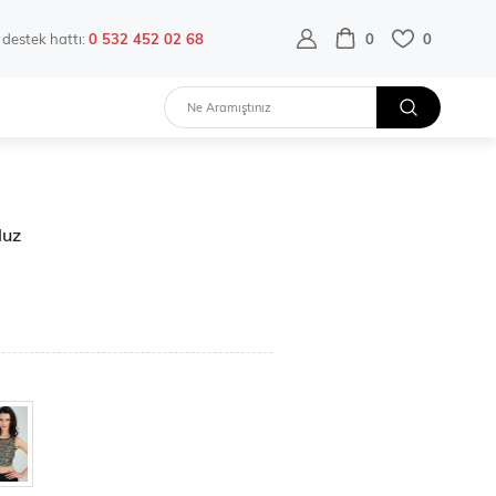
destek hattı:
0 532 452 02 68
0
0
luz