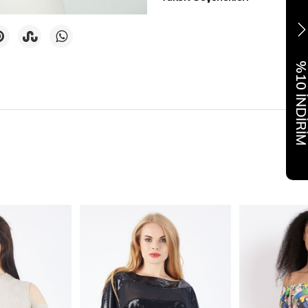
%10 İNDİR