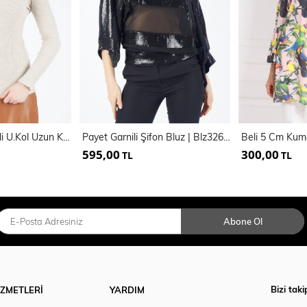
Omuzlar Pencereli U.Kol Uzun Kaşkorse Bluz
Payet Garnili Şifon Bluz | Blz32684
595,00
300,00
TL
TL
Abone Ol
Bizi taki
İZMETLERİ
YARDIM