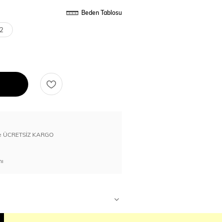
Beden Tablosu
2
erde ÜCRETSİZ KARGO
nı