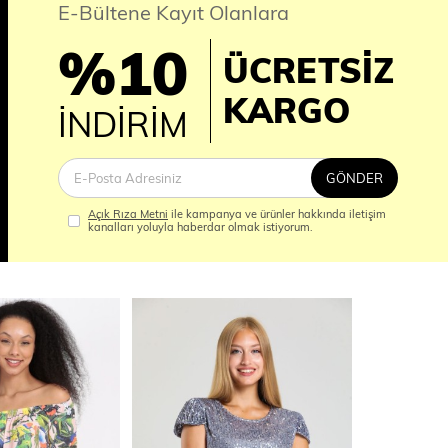
E-Bültene Kayıt Olanlara
%10
ÜCRETSİZ
İM
KARGO
İNDİRİM
GÖNDER
Açık Rıza Metni
ile kampanya ve ürünler hakkında iletişim
kanalları yoluyla haberdar olmak istiyorum.