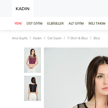
KADIN
YENİ
ÜST GİYİM
ELBİSELER
ALT GİYİM
İKİLİ TAKIM
Ana Sayfa
Kadın
Üst Giyim
T-Shirt & Bluz
Bluz