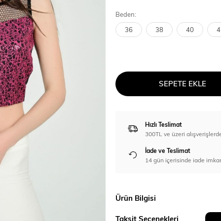
Beden:
36
38
40
4
SEPETE EKLE
Hızlı Teslimat
300TL ve üzeri alışverişl
İade ve Teslimat
14 gün içerisinde iade imka
Ürün Bilgisi
Taksit Seçenekleri