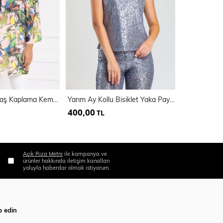
Beli 5 Cm Kumaş Kaplama Kemerli Yaka Lastikli Bluz | Blz32651
Yarım Ay Kollu Bisiklet Yaka Payet Bluz | Blz34157
400,00
400,00
TL
TL
Açık Rıza Metni
ile kampanya ve
ürünler hakkında iletişim kanalları
yoluyla haberdar olmak istiyorum.
p edin