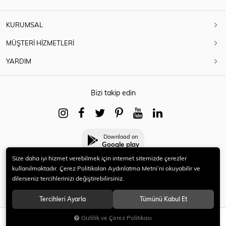
KURUMSAL
MÜŞTERİ HİZMETLERİ
YARDIM
Bizi takip edin
Download on
Google play
Size daha iyi hizmet verebilmek için internet sitemizde çerezler
kullanılmaktadır. Çerez Politikaları Aydınlatma Metni’ni okuyabilir ve
dilerseniz tercihlerinizi değiştirebilirsiniz.
© 2021 HERYENİ. Tüm hakları saklıdır.
Tercihleri Ayarla
Tümünü Kabul Et
Gizlilik ve Çerez Politikası
SEPETE EKLE