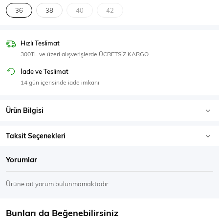
SPOR GİYİM
36
38
40
42
Hızlı Teslimat
300TL ve üzeri alışverişlerde ÜCRETSİZ KARGO
Eşofman Üstü
Sweatshirt
İade ve Teslimat
14 gün içerisinde iade imkanı
Ürün Bilgisi
Taksit Seçenekleri
Yorumlar
Ürüne ait yorum bulunmamaktadır.
Bunları da Beğenebilirsiniz