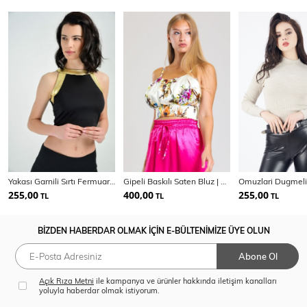
Yakası Garnili Sırtı Fermuarlı Bluz
Gipeli Baskılı Saten Bluz | Blz34223
255,00
400,00
255,00
TL
TL
TL
BİZDEN HABERDAR OLMAK İÇİN E-BÜLTENİMİZE ÜYE OLUN
Abone Ol
Açık Rıza Metni
ile kampanya ve ürünler hakkında iletişim kanalları
yoluyla haberdar olmak istiyorum.