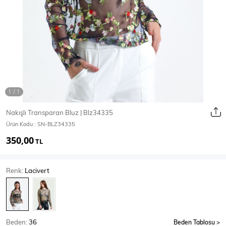
Ceket
Mont & Kaban
Yağmurluk
T-SHİRT & BLUZ
Nakışlı Transparan Bluz | Blz34335
Ürün Kodu :
SN-BLZ34335
T-Shirt
Bluz
350,00
TL
BODY
Renk:
Lacivert
Body
Atlet
Crop & Büstiyer
Beden:
36
Beden Tablosu