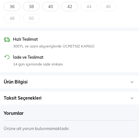
SPOR GİYİM
36
38
40
42
44
46
48
50
Hızlı Teslimat
Eşofman Üstü
Sweatshirt
300TL ve üzeri alışverişlerde ÜCRETSİZ KARGO
İade ve Teslimat
14 gün içerisinde iade imkanı
Ürün Bilgisi
Taksit Seçenekleri
Yorumlar
Ürüne ait yorum bulunmamaktadır.