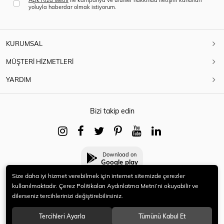
yoluyla haberdar olmak istiyorum.
KURUMSAL
MÜŞTERİ HİZMETLERİ
YARDIM
Bizi takip edin
Download on
Google play
Size daha iyi hizmet verebilmek için internet sitemizde çerezler
kullanılmaktadır. Çerez Politikaları Aydınlatma Metni’ni okuyabilir ve
dilerseniz tercihlerinizi değiştirebilirsiniz.
© 2021 HERYENİ. Tüm hakları saklıdır.
Tercihleri Ayarla
Tümünü Kabul Et