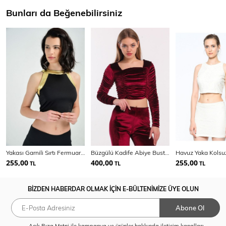
Bunları da Beğenebilirsiniz
Yakası Garnili Sırtı Fermuarlı Bluz
Büzgülü Kadife Abiye Bustiyer | Bus33937
255,00
400,00
255,00
TL
TL
TL
BİZDEN HABERDAR OLMAK İÇİN E-BÜLTENİMİZE ÜYE OLUN
Abone Ol
Açık Rıza Metni
ile kampanya ve ürünler hakkında iletişim kanalları