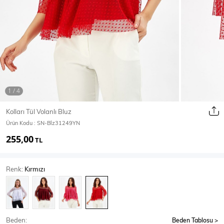
Ceket
Mont & Kaban
Yağmurluk
T-SHİRT & BLUZ
Kolları Tül Volanlı Bluz
Ürün Kodu :
SN-Blz31249YN
T-Shirt
Bluz
255,00
TL
BODY
Renk:
Kırmızı
Body
Atlet
Crop & Büstiyer
Beden:
Beden Tablosu