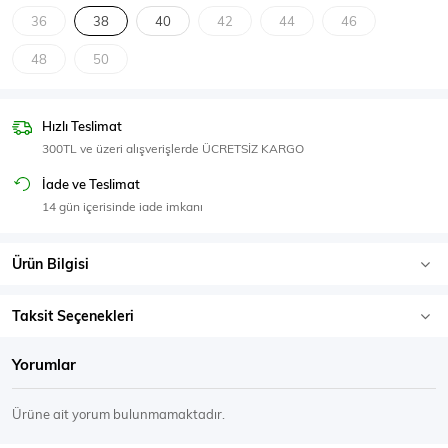
SPOR GİYİM
36
38
40
42
44
46
48
50
Hızlı Teslimat
Eşofman Üstü
Sweatshirt
300TL ve üzeri alışverişlerde ÜCRETSİZ KARGO
İade ve Teslimat
14 gün içerisinde iade imkanı
Ürün Bilgisi
Taksit Seçenekleri
Yorumlar
Ürüne ait yorum bulunmamaktadır.