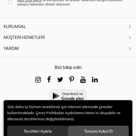
yoluyla haberdar olmak istiyorum.
KURUMSAL
MÜŞTERİ HİZMETLERİ
YARDIM
Bizi takip edin
Download on
Google play
Size daha iyi hizmet verebilmek için internet sitemizde çerezler
kullanılmaktadır. Çerez Politikaları Aydınlatma Metni’ni okuyabilir ve
dilerseniz tercihlerinizi değiştirebilirsiniz.
© 2021 HERYENİ. Tüm hakları saklıdır.
Tercihleri Ayarla
Tümünü Kabul Et