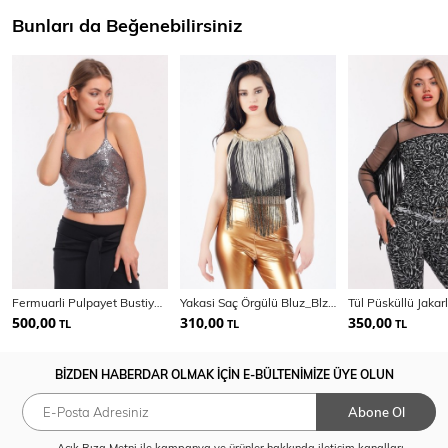
Bunları da Beğenebilirsiniz
Fermuarli Pulpayet Bustiyer_Bus32289
Yakasi Saç Örgülü Bluz_Blz32274
500,00
310,00
350,00
TL
TL
TL
BİZDEN HABERDAR OLMAK İÇİN E-BÜLTENİMİZE ÜYE OLUN
Abone Ol
Açık Rıza Metni
ile kampanya ve ürünler hakkında iletişim kanalları