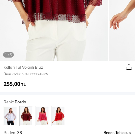
Ceket
Mont & Kaban
Yağmurluk
T-SHİRT & BLUZ
Kolları Tül Volanlı Bluz
Ürün Kodu :
SN-Blz31249YN
T-Shirt
Bluz
255,00
TL
BODY
Renk:
Bordo
Body
Atlet
Crop & Büstiyer
Beden:
38
Beden Tablosu