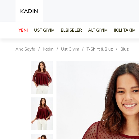
KADIN
YENİ
ÜST GİYİM
ELBİSELER
ALT GİYİM
İKİLİ TAKIM
Ana Sayfa
Kadın
Üst Giyim
T-Shirt & Bluz
Bluz