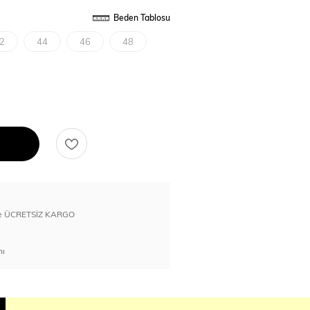
Beden Tablosu
2
44
46
48
erde ÜCRETSİZ KARGO
nı