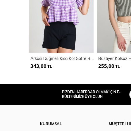
Arkası Düğmeli Kısa Kol Gofre Bluz | Blz33494
343,00
255,00
TL
TL
BİZDEN HABERDAR OLMAK İÇİN E-
BÜLTENİMİZE ÜYE OLUN
KURUMSAL
MÜŞTERİ H