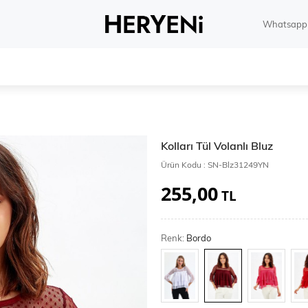
Whatsapp 
Kolları Tül Volanlı Bluz
Ürün Kodu :
SN-Blz31249YN
255,00
TL
Renk:
Bordo