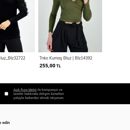
 Bluz_Blz32722
Trıko Kumaş Bluz | Blz14392
Bluz | Blz33
255,00
255,00
TL
TL
Açık Rıza Metni
ile kampanya ve
ürünler hakkında iletişim kanalları
yoluyla haberdar olmak istiyorum.
p edin