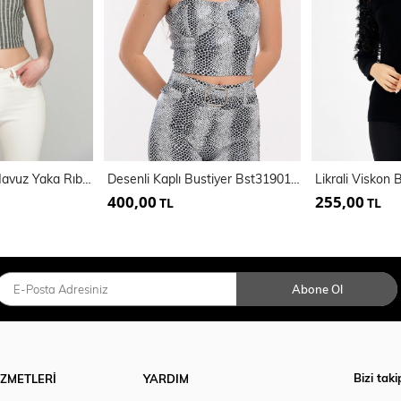
Büstiyer Kolsuz Havuz Yaka Rıbana Bluz
Desenli Kaplı Bustiyer Bst31901YN
Likrali Viskon
400,00
255,00
TL
TL
Abone Ol
Bizi taki
İZMETLERİ
YARDIM