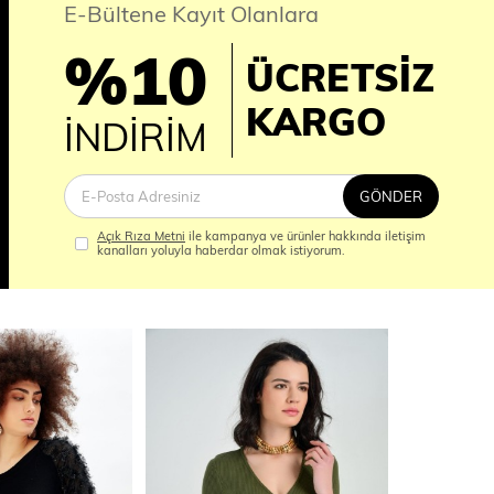
E-Bültene Kayıt Olanlara
%10
ÜCRETSİZ
İM
KARGO
İNDİRİM
GÖNDER
Açık Rıza Metni
ile kampanya ve ürünler hakkında iletişim
kanalları yoluyla haberdar olmak istiyorum.