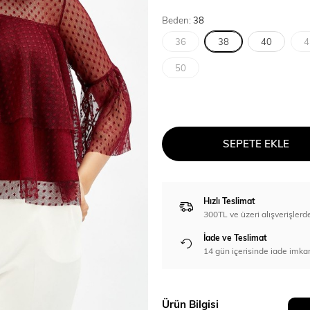
Beden:
38
36
38
40
4
50
SEPETE EKLE
Hızlı Teslimat
300TL ve üzeri alışverişl
İade ve Teslimat
14 gün içerisinde iade imka
Ürün Bilgisi