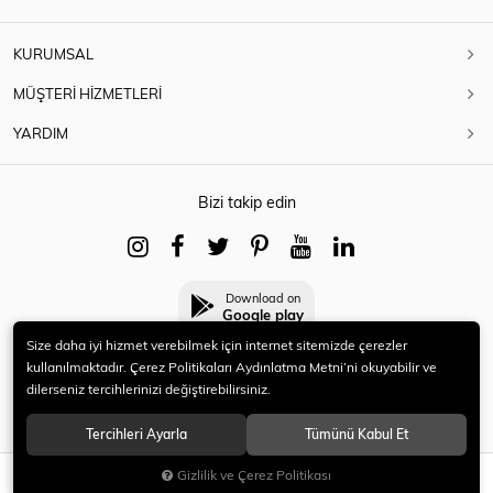
KURUMSAL
MÜŞTERİ HİZMETLERİ
YARDIM
Bizi takip edin
Download on
Google play
Size daha iyi hizmet verebilmek için internet sitemizde çerezler
kullanılmaktadır. Çerez Politikaları Aydınlatma Metni’ni okuyabilir ve
dilerseniz tercihlerinizi değiştirebilirsiniz.
© 2021 HERYENİ. Tüm hakları saklıdır.
Tercihleri Ayarla
Tümünü Kabul Et
Gizlilik ve Çerez Politikası
SEPETE EKLE