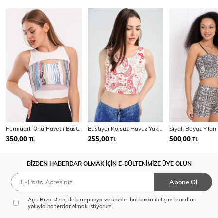
Fermuarlı Önü Payetli Büstiyer | Blz32119
Büstiyer Kolsuz Havuz Yaka Sırtı Fermuarlı Bluz | Blz14537
350,00
255,00
500,00
TL
TL
TL
BİZDEN HABERDAR OLMAK İÇİN E-BÜLTENİMİZE ÜYE OLUN
Abone Ol
Açık Rıza Metni
ile kampanya ve ürünler hakkında iletişim kanalları
yoluyla haberdar olmak istiyorum.