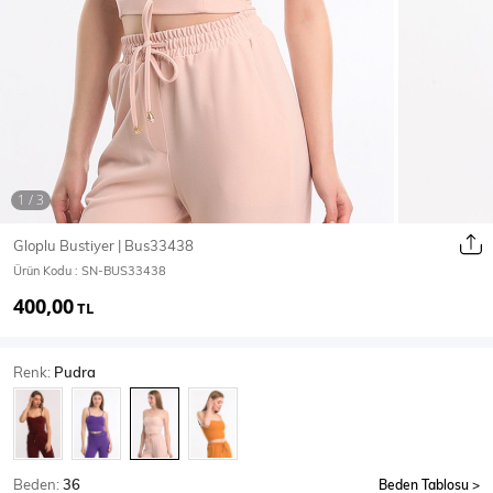
Ceket
Mont & Kaban
Yağmurluk
T-SHİRT & BLUZ
Gloplu Bustiyer | Bus33438
Ürün Kodu :
SN-BUS33438
T-Shirt
Bluz
400,00
TL
BODY
Renk:
Pudra
Body
Atlet
Crop & Büstiyer
Beden:
36
Beden Tablosu