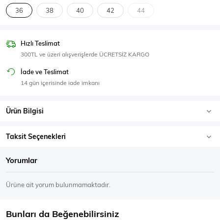
SPOR GİYİM
36
38
40
42
44
Hızlı Teslimat
300TL ve üzeri alışverişlerde ÜCRETSİZ KARGO
Eşofman Üstü
Sweatshirt
İade ve Teslimat
14 gün içerisinde iade imkanı
Ürün Bilgisi
Taksit Seçenekleri
Yorumlar
Ürüne ait yorum bulunmamaktadır.
Bunları da Beğenebilirsiniz