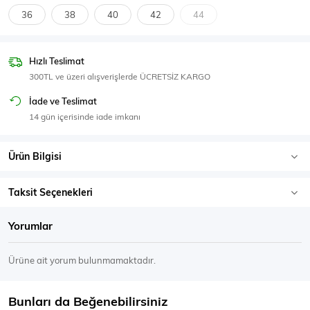
SPOR GİYİM
36
38
40
42
44
Hızlı Teslimat
300TL ve üzeri alışverişlerde ÜCRETSİZ KARGO
Eşofman Üstü
Sweatshirt
İade ve Teslimat
14 gün içerisinde iade imkanı
Ürün Bilgisi
Taksit Seçenekleri
Yorumlar
Ürüne ait yorum bulunmamaktadır.
Bunları da Beğenebilirsiniz