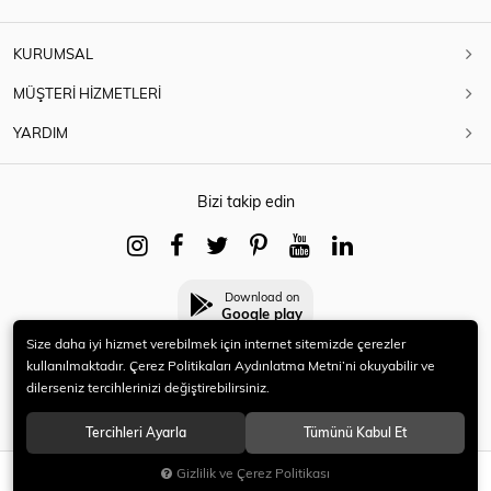
KURUMSAL
MÜŞTERİ HİZMETLERİ
YARDIM
Bizi takip edin
Download on
Google play
Size daha iyi hizmet verebilmek için internet sitemizde çerezler
kullanılmaktadır. Çerez Politikaları Aydınlatma Metni’ni okuyabilir ve
dilerseniz tercihlerinizi değiştirebilirsiniz.
© 2021 HERYENİ. Tüm hakları saklıdır.
Tercihleri Ayarla
Tümünü Kabul Et
Gizlilik ve Çerez Politikası
SEPETE EKLE