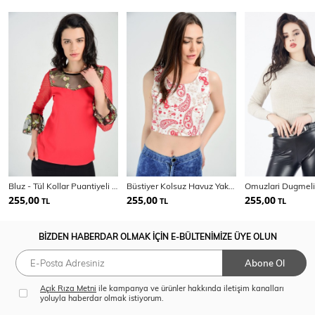
Bluz - Tül Kollar Puantiyeli Tül Bluz
Büstiyer Kolsuz Havuz Yaka Sırtı Fermuarlı Bluz | Blz14537
255,00
255,00
255,00
TL
TL
TL
BİZDEN HABERDAR OLMAK İÇİN E-BÜLTENİMİZE ÜYE OLUN
Abone Ol
Açık Rıza Metni
ile kampanya ve ürünler hakkında iletişim kanalları
yoluyla haberdar olmak istiyorum.