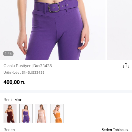
Ceket
Mont & Kaban
Yağmurluk
T-SHİRT & BLUZ
Gloplu Bustiyer | Bus33438
Ürün Kodu :
SN-BUS33438
T-Shirt
Bluz
400,00
TL
BODY
Renk:
Mor
Body
Atlet
Crop & Büstiyer
Beden:
Beden Tablosu