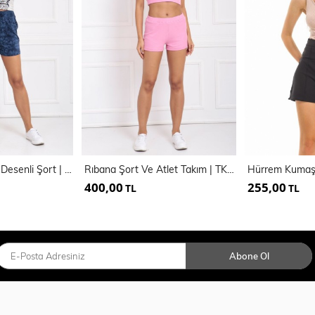
Beli Lastikli Batik Desenli Şort | ŞRT33367
Rıbana Şort Ve Atlet Takım | TKM33044
400,00
255,00
TL
TL
Abone Ol