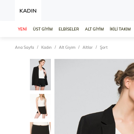
KADIN
YENİ
ÜST GİYİM
ELBİSELER
ALT GİYİM
İKİLİ TAKIM
Ana Sayfa
Kadın
Alt Giyim
Altlar
Şort