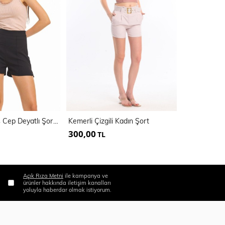
Hürrem Kumaş Cep Deyatlı Şort | Şrt33538
Kemerli Çizgili Kadın Şort
300,00
500,00
TL
TL
Açık Rıza Metni
ile kampanya ve
ürünler hakkında iletişim kanalları
yoluyla haberdar olmak istiyorum.