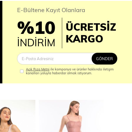
E-Bültene Kayıt Olanlara
%10
ÜCRETSİZ
İM
KARGO
İNDİRİM
GÖNDER
Açık Rıza Metni
ile kampanya ve ürünler hakkında iletişim
kanalları yoluyla haberdar olmak istiyorum.