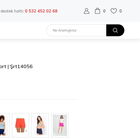
destek hattı:
0 532 452 02 68
0
0
ort | Şrt14056