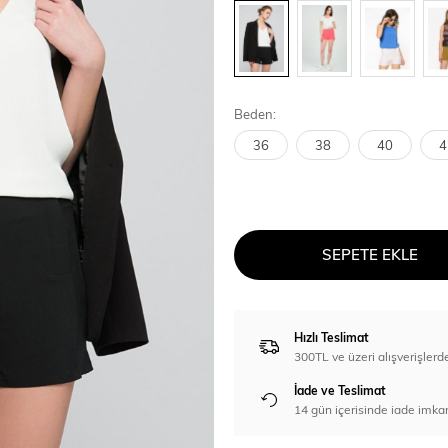
Beden:
36
38
40
4
SEPETE EKLE
Hızlı Teslimat
300TL ve üzeri alışverişl
İade ve Teslimat
14 gün içerisinde iade imka