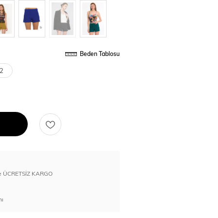
Beden Tablosu
2
erde ÜCRETSİZ KARGO
nı