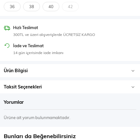
SPOR GİYİM
36
38
40
42
Hızlı Teslimat
300TL ve üzeri alışverişlerde ÜCRETSİZ KARGO
Eşofman Üstü
Sweatshirt
İade ve Teslimat
14 gün içerisinde iade imkanı
Ürün Bilgisi
Taksit Seçenekleri
Yorumlar
Ürüne ait yorum bulunmamaktadır.
Bunları da Beğenebilirsiniz