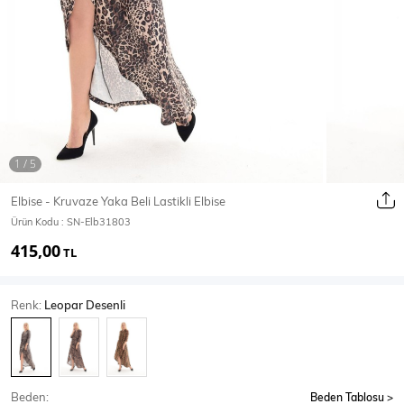
Ceket
Mont & Kaban
Yağmurluk
T-SHİRT & BLUZ
Elbise - Kruvaze Yaka Beli Lastikli Elbise
Ürün Kodu :
SN-Elb31803
T-Shirt
Bluz
415,00
TL
BODY
Renk:
Leopar Desenli
Body
Atlet
Crop & Büstiyer
Beden:
Beden Tablosu