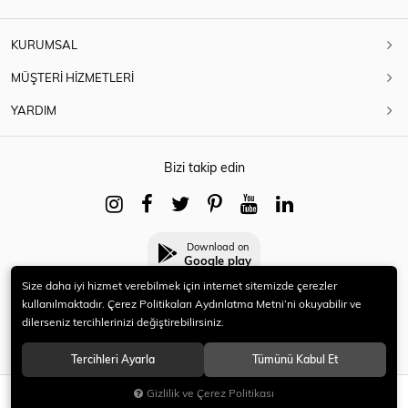
KURUMSAL
MÜŞTERİ HİZMETLERİ
YARDIM
Bizi takip edin
Download on
Google play
Size daha iyi hizmet verebilmek için internet sitemizde çerezler
kullanılmaktadır. Çerez Politikaları Aydınlatma Metni’ni okuyabilir ve
dilerseniz tercihlerinizi değiştirebilirsiniz.
© 2021 HERYENİ. Tüm hakları saklıdır.
Tercihleri Ayarla
Tümünü Kabul Et
Gizlilik ve Çerez Politikası
SEPETE EKLE