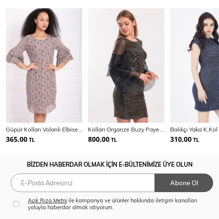
Güpür Kolları Volanlı Elbise | Elb31293
Kolları Organze Buzy Payet Abiye Elbise | Elb33267
365,00
800,00
310,00
TL
TL
TL
BİZDEN HABERDAR OLMAK İÇİN E-BÜLTENİMİZE ÜYE OLUN
Abone Ol
Açık Rıza Metni
ile kampanya ve ürünler hakkında iletişim kanalları
yoluyla haberdar olmak istiyorum.