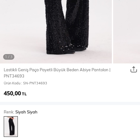
Ceket
Mont & Kaban
Yağmurluk
T-SHİRT & BLUZ
Lastikli Geniş Paça Payetli Büyük Beden Abiye Pantolon |
PNT34693
T-Shirt
Bluz
Ürün Kodu :
SN-PNT34693
450,00
BODY
TL
Renk:
Siyah Siyah
Body
Atlet
Crop & Büstiyer