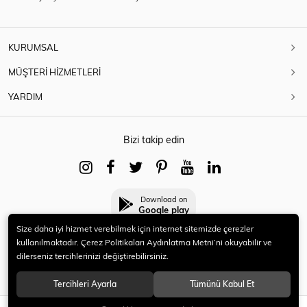
KURUMSAL
MÜŞTERİ HİZMETLERİ
YARDIM
Bizi takip edin
Download on
Google play
Size daha iyi hizmet verebilmek için internet sitemizde çerezler
kullanılmaktadır. Çerez Politikaları Aydınlatma Metni’ni okuyabilir ve
dilerseniz tercihlerinizi değiştirebilirsiniz.
© 2021 HERYENİ. Tüm hakları saklıdır.
Tercihleri Ayarla
Tümünü Kabul Et