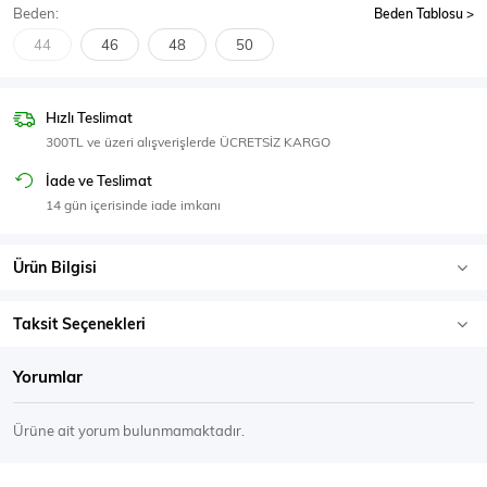
Beden:
Beden Tablosu
SPOR GİYİM
44
46
48
50
Hızlı Teslimat
300TL ve üzeri alışverişlerde ÜCRETSİZ KARGO
Eşofman Üstü
Sweatshirt
İade ve Teslimat
14 gün içerisinde iade imkanı
Ürün Bilgisi
Taksit Seçenekleri
Yorumlar
Ürüne ait yorum bulunmamaktadır.