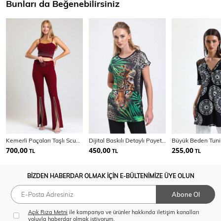
Bunları da Beğenebilirsiniz
Kemerli Paçaları Taşlı Scuba Krep Abiye Büyük Beden Pantolon | Pnt34185
Dijital Baskılı Detaylı Payet Tunik | Blz34628
Büyük Beden Tuni
700,00
450,00
255,00
TL
TL
TL
BİZDEN HABERDAR OLMAK İÇİN E-BÜLTENİMİZE ÜYE OLUN
Abone Ol
Açık Rıza Metni
ile kampanya ve ürünler hakkında iletişim kanalları
yoluyla haberdar olmak istiyorum.