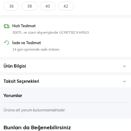
SPOR GİYİM
36
38
40
42
Hızlı Teslimat
300TL ve üzeri alışverişlerde ÜCRETSİZ KARGO
Eşofman Üstü
Sweatshirt
İade ve Teslimat
14 gün içerisinde iade imkanı
Ürün Bilgisi
Taksit Seçenekleri
Yorumlar
Ürüne ait yorum bulunmamaktadır.
Bunları da Beğenebilirsiniz