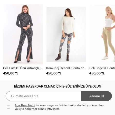
Beli Lastikli Önü Yırtmaçlı Jakarlı Pantolon
Kamuflaj Desenli Pantolon | Pnt14006
450,00
450,00
450,00
TL
TL
TL
BİZDEN HABERDAR OLMAK İÇİN E-BÜLTENİMİZE ÜYE OLUN
Abone Ol
Açık Rıza Metni
ile kampanya ve ürünler hakkında iletişim kanalları
yoluyla haberdar olmak istiyorum.