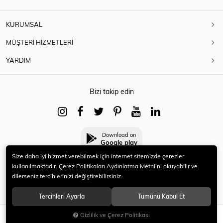
KURUMSAL
MÜŞTERİ HİZMETLERİ
YARDIM
Bizi takip edin
Download on
Google play
Size daha iyi hizmet verebilmek için internet sitemizde çerezler
kullanılmaktadır. Çerez Politikaları Aydınlatma Metni’ni okuyabilir ve
dilerseniz tercihlerinizi değiştirebilirsiniz.
© 2021 HERYENİ. Tüm hakları saklıdır.
Tercihleri Ayarla
Tümünü Kabul Et
Gizlilik ve Çerez Politikası
SEPETE EKLE