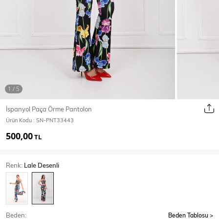
Ceket
Mont & Kaban
Yağmurluk
T-SHİRT & BLUZ
İspanyol Paça Örme Pantolon
Ürün Kodu :
SN-PNT33443
T-Shirt
Bluz
500,00
TL
BODY
Renk:
Lale Desenli
Body
Atlet
Crop & Büstiyer
Beden:
Beden Tablosu