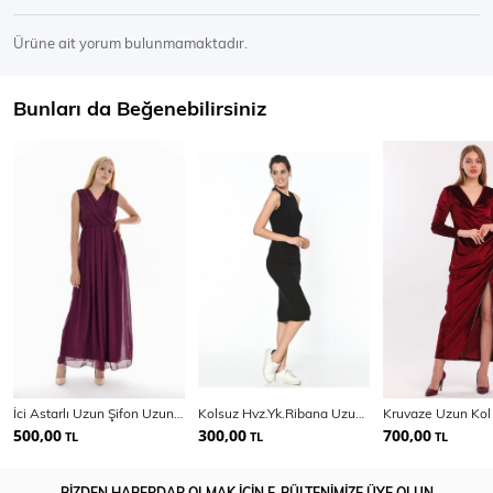
Ürüne ait yorum bulunmamaktadır.
Bunları da Beğenebilirsiniz
İci Astarlı Uzun Şifon Uzun Elbise
Kolsuz Hvz.Yk.Ribana Uzun Elbise | Elb14055
500,00
300,00
700,00
TL
TL
TL
BİZDEN HABERDAR OLMAK İÇİN E-BÜLTENİMİZE ÜYE OLUN