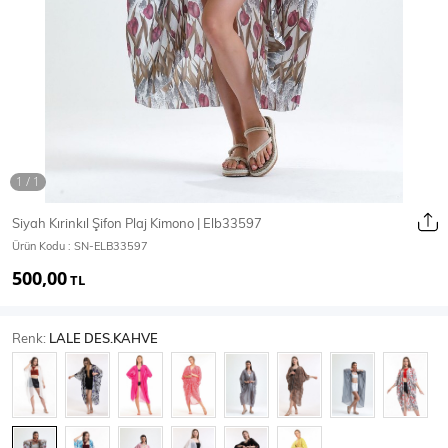
Ceket
Mont & Kaban
Yağmurluk
T-SHİRT & BLUZ
Siyah Kırinkıl Şifon Plaj Kimono | Elb33597
Ürün Kodu :
SN-ELB33597
T-Shirt
Bluz
500,00
TL
BODY
Renk:
LALE DES.KAHVE
Body
Atlet
Crop & Büstiyer