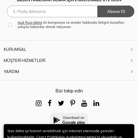
Abone Ol
Açık Rıza Metni
ile kampanya ve ürünler hakkında iletişim kanalları
yoluyla haberdar olmak istiyorum.
KURUMSAL
MÜŞTERİ HİZMETLERİ
YARDIM
Bizi takip edin
Download on
Google play
Size daha iyi hizmet verebilmek için internet sitemizde çerezler
kullanılmaktadır. Çerez Politikaları Aydınlatma Metni’ni okuyabilir ve