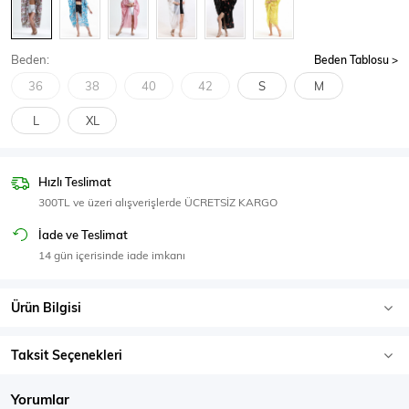
SPOR GİYİM
Beden:
Beden Tablosu
36
38
40
42
S
M
L
XL
Eşofman Üstü
Sweatshirt
Hızlı Teslimat
300TL ve üzeri alışverişlerde ÜCRETSİZ KARGO
İade ve Teslimat
14 gün içerisinde iade imkanı
Ürün Bilgisi
Taksit Seçenekleri
Yorumlar