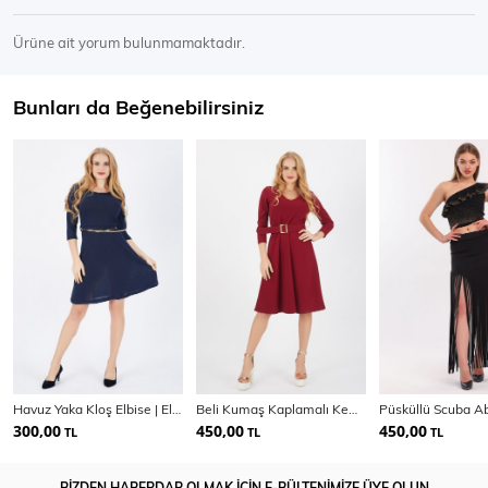
Ürüne ait yorum bulunmamaktadır.
Bunları da Beğenebilirsiniz
Havuz Yaka Kloş Elbise | Elb32173
Beli Kumaş Kaplamalı Kemerli Scuba Krep
300,00
450,00
450,00
TL
TL
TL
BİZDEN HABERDAR OLMAK İÇİN E-BÜLTENİMİZE ÜYE OLUN