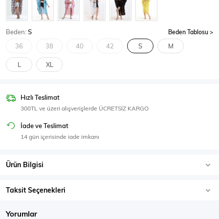
SPOR GİYİM
Beden:
S
Beden Tablosu
36
38
40
42
S
M
L
XL
Eşofman Üstü
Sweatshirt
Hızlı Teslimat
300TL ve üzeri alışverişlerde ÜCRETSİZ KARGO
İade ve Teslimat
14 gün içerisinde iade imkanı
Ürün Bilgisi
Taksit Seçenekleri
Yorumlar