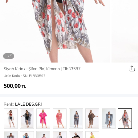
Ceket
Mont & Kaban
Yağmurluk
T-SHİRT & BLUZ
Siyah Kırinkıl Şifon Plaj Kimono | Elb33597
Ürün Kodu :
SN-ELB33597
T-Shirt
Bluz
500,00
TL
BODY
Renk:
LALE DES.GRİ
Body
Atlet
Crop & Büstiyer