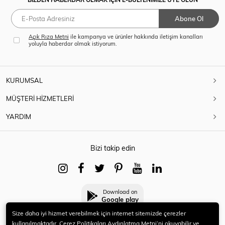
Abone Ol
Açık Rıza Metni
ile kampanya ve ürünler hakkında iletişim kanalları
yoluyla haberdar olmak istiyorum.
KURUMSAL
MÜŞTERİ HİZMETLERİ
YARDIM
Bizi takip edin
Download on
Google play
Size daha iyi hizmet verebilmek için internet sitemizde çerezler
kullanılmaktadır. Çerez Politikaları Aydınlatma Metni’ni okuyabilir ve