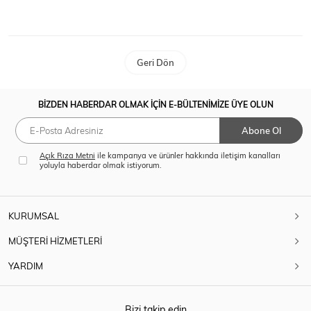
Ceket
Mont & Kaban
Yağmurluk
Geri Dön
T-SHİRT & BLUZ
BİZDEN HABERDAR OLMAK İÇİN E-BÜLTENİMİZE ÜYE OLUN
Abone Ol
Açık Rıza Metni
ile kampanya ve ürünler hakkında iletişim kanalları
yoluyla haberdar olmak istiyorum.
T-Shirt
Bluz
BODY
KURUMSAL
MÜŞTERİ HİZMETLERİ
YARDIM
Body
Atlet
Crop & Büstiyer
Bizi takip edin