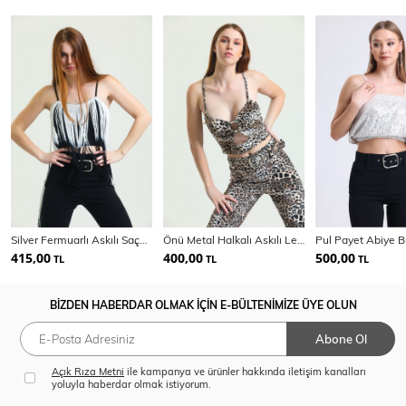
Silver Fermuarlı Askılı Saçaklı Scuba Krep Bustiyer | Bust34618
Önü Metal Halkalı Askılı Leopar Kadife Bustiyer | Bust34575
415,00
400,00
500,00
TL
TL
TL
BİZDEN HABERDAR OLMAK İÇİN E-BÜLTENİMİZE ÜYE OLUN
Abone Ol
Açık Rıza Metni
ile kampanya ve ürünler hakkında iletişim kanalları
yoluyla haberdar olmak istiyorum.