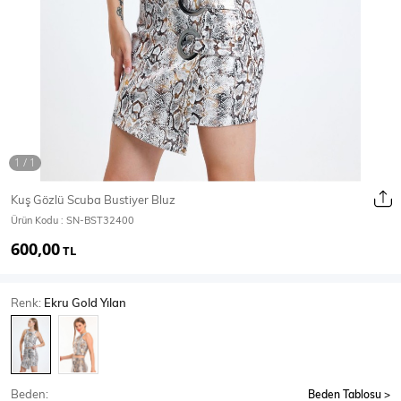
Ceket
Mont & Kaban
Yağmurluk
T-SHİRT & BLUZ
Kuş Gözlü Scuba Bustiyer Bluz
Ürün Kodu :
SN-BST32400
T-Shirt
Bluz
600,00
TL
BODY
Renk:
Ekru Gold Yılan
Body
Atlet
Crop & Büstiyer
Beden:
Beden Tablosu