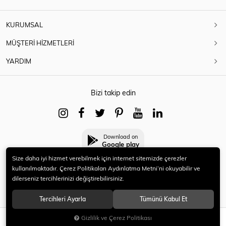
KURUMSAL
MÜŞTERİ HİZMETLERİ
YARDIM
Bizi takip edin
Download on
Google play
Size daha iyi hizmet verebilmek için internet sitemizde çerezler
kullanılmaktadır. Çerez Politikaları Aydınlatma Metni’ni okuyabilir ve
dilerseniz tercihlerinizi değiştirebilirsiniz.
© 2021 HERYENİ. Tüm hakları saklıdır.
Tercihleri Ayarla
Tümünü Kabul Et
Gizlilik ve Çerez Politikası
SEPETE EKLE