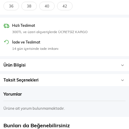
SPOR GİYİM
36
38
40
42
Hızlı Teslimat
300TL ve üzeri alışverişlerde ÜCRETSİZ KARGO
Eşofman Üstü
Sweatshirt
İade ve Teslimat
14 gün içerisinde iade imkanı
Ürün Bilgisi
Taksit Seçenekleri
Yorumlar
Ürüne ait yorum bulunmamaktadır.
Bunları da Beğenebilirsiniz