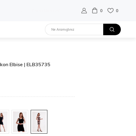
destek hattı:
0 532 452 02 68
0
0
iskon Elbise | ELB35735