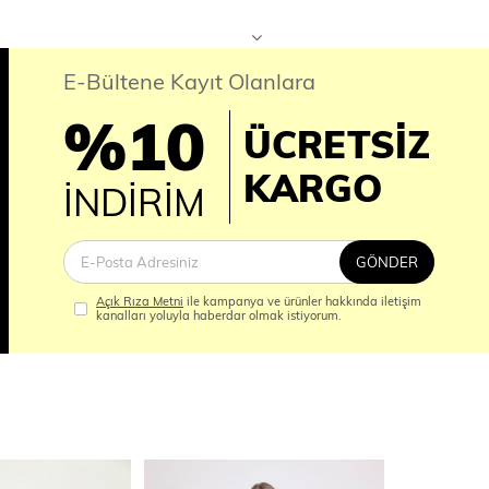
E-Bültene Kayıt Olanlara
%10
ÜCRETSİZ
İM
KARGO
İNDİRİM
GÖNDER
Açık Rıza Metni
ile kampanya ve ürünler hakkında iletişim
kanalları yoluyla haberdar olmak istiyorum.