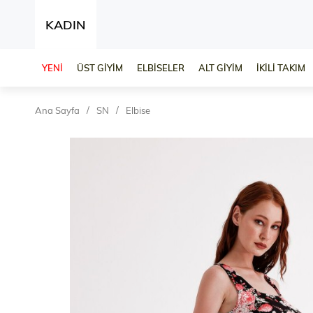
KADIN
YENİ
ÜST GİYİM
ELBİSELER
ALT GİYİM
İKİLİ TAKIM
Ana Sayfa
SN
Elbise