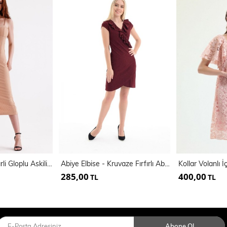
Arka Gizli Fermuarli Gloplu Askili Ottoman Elbise | Elb35442
Abiye Elbise - Kruvaze Fırfırlı Abiye Elbise | Elb31420
285,00
400,00
TL
TL
Abone Ol