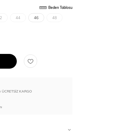
Beden Tablosu
2
44
46
48
erde ÜCRETSİZ KARGO
nı