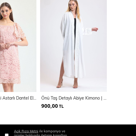
Kollar Volanlı İçi Astarlı Dantel Elbise | Elb33541
Önü Taş Detaylı Abiye Kimono | Kmn34913
900,00
900,00
TL
TL
Açık Rıza Metni
ile kampanya ve
ürünler hakkında iletişim kanalları