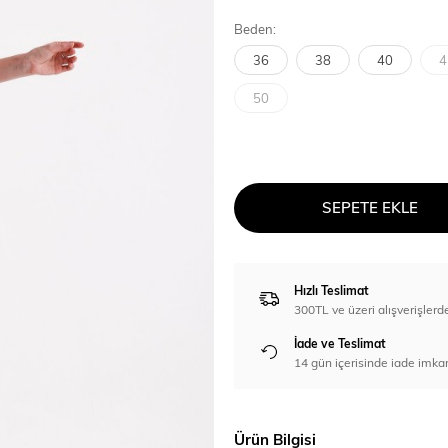
Beden:
36
38
40
4
50
SEPETE EKLE
Hızlı Teslimat
300TL ve üzeri alışverişl
İade ve Teslimat
14 gün içerisinde iade imka
Ürün Bilgisi