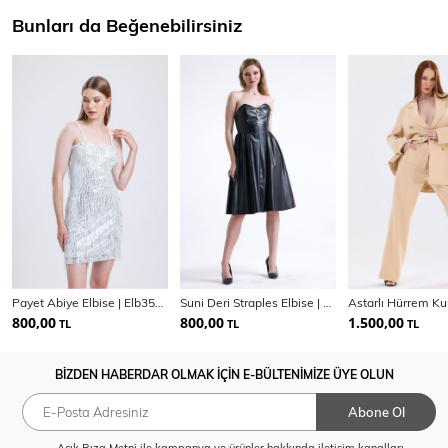
Bunları da Beğenebilirsiniz
Payet Abiye Elbise | Elb35119
Suni Deri Straples Elbise | Elb35292
800,00
800,00
1.500,00
TL
TL
TL
BİZDEN HABERDAR OLMAK İÇİN E-BÜLTENİMİZE ÜYE OLUN
Abone Ol
Açık Rıza Metni
ile kampanya ve ürünler hakkında iletişim kanalları