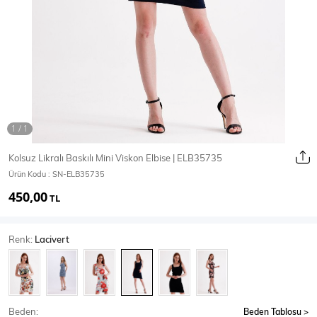
Ceket
Mont & Kaban
Yağmurluk
T-SHİRT & BLUZ
Kolsuz Likralı Baskılı Mini Viskon Elbise | ELB35735
Ürün Kodu :
SN-ELB35735
T-Shirt
Bluz
450,00
TL
BODY
Renk:
Lacivert
Body
Atlet
Crop & Büstiyer
Beden:
Beden Tablosu