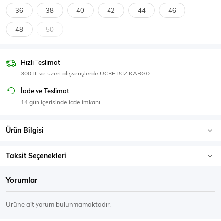
SPOR GİYİM
36
38
40
42
44
46
48
50
Hızlı Teslimat
Eşofman Üstü
Sweatshirt
300TL ve üzeri alışverişlerde ÜCRETSİZ KARGO
İade ve Teslimat
14 gün içerisinde iade imkanı
Ürün Bilgisi
Taksit Seçenekleri
Yorumlar
Ürüne ait yorum bulunmamaktadır.