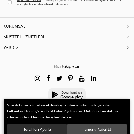
yoluyla haberdar olmak istiyorum.
KURUMSAL
MÜŞTERİ HİZMETLERİ
YARDIM
Bizi takip edin
Download on
Google play
Size daha iyi hizmet verebilmek için internet sitemizde çerezler
kullanılmaktadır. Çerez Politikaları Aydınlatma Metni’ni okuyabilir ve
dilerseniz tercihlerinizi değiştirebilirsiniz.
© 2021 HERYENİ. Tüm hakları saklıdır.
Tercihleri Ayarla
Tümünü Kabul Et