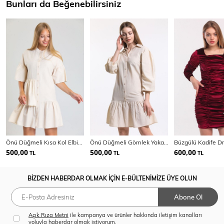
Bunları da Beğenebilirsiniz
Önü Düğmeli Kısa Kol Elbise | Elb34244
Önü Düğmeli Gömlek Yakalı Uzun Kol Elbise | Elb34187
500,00
500,00
600,00
TL
TL
TL
BİZDEN HABERDAR OLMAK İÇİN E-BÜLTENİMİZE ÜYE OLUN
Abone Ol
Açık Rıza Metni
ile kampanya ve ürünler hakkında iletişim kanalları
yoluyla haberdar olmak istiyorum.