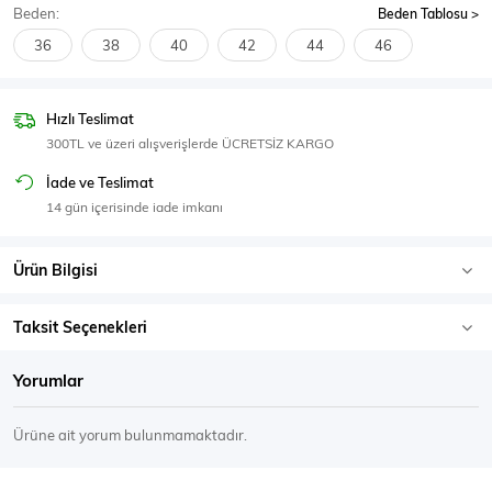
Beden:
Beden Tablosu
SPOR GİYİM
36
38
40
42
44
46
Hızlı Teslimat
300TL ve üzeri alışverişlerde ÜCRETSİZ KARGO
Eşofman Üstü
Sweatshirt
İade ve Teslimat
14 gün içerisinde iade imkanı
Ürün Bilgisi
Taksit Seçenekleri
Yorumlar
Ürüne ait yorum bulunmamaktadır.