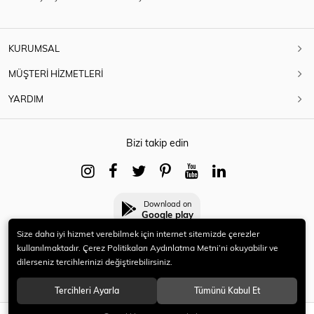
KURUMSAL
MÜŞTERİ HİZMETLERİ
YARDIM
Bizi takip edin
Download on
Google play
Size daha iyi hizmet verebilmek için internet sitemizde çerezler
kullanılmaktadır. Çerez Politikaları Aydınlatma Metni’ni okuyabilir ve
dilerseniz tercihlerinizi değiştirebilirsiniz.
© 2021 HERYENİ. Tüm hakları saklıdır.
Tercihleri Ayarla
Tümünü Kabul Et