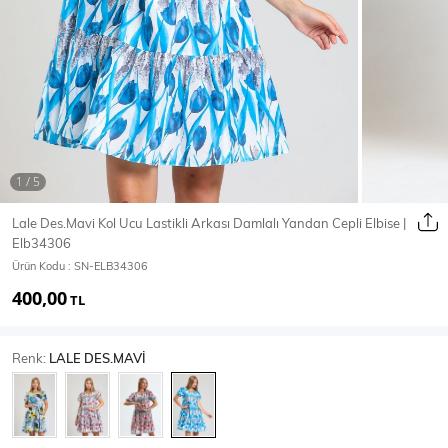
Ceket
Mont & Kaban
Yağmurluk
T-SHİRT & BLUZ
Lale Des.Mavi Kol Ucu Lastikli Arkası Damlalı Yandan Cepli Elbise |
Elb34306
T-Shirt
Bluz
Ürün Kodu :
SN-ELB34306
400,00
BODY
TL
Renk:
LALE DES.MAVİ
Body
Atlet
Crop & Büstiyer