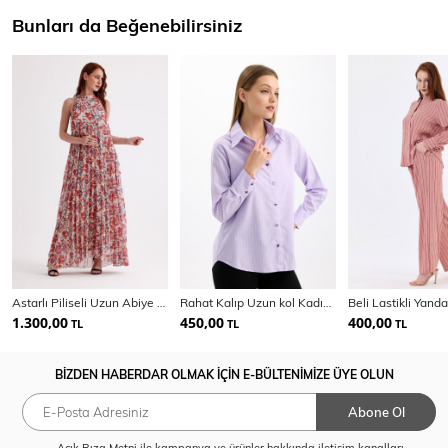
Bunları da Beğenebilirsiniz
Astarlı Piliseli Uzun Abiye Desenli Şifon Elbise | ELB35127SF
Rahat Kalıp Uzun kol Kadın Çizgili Gömlek | Gml35705
1.300,00
450,00
400,00
TL
TL
TL
BİZDEN HABERDAR OLMAK İÇİN E-BÜLTENİMİZE ÜYE OLUN
Abone Ol
Açık Rıza Metni
ile kampanya ve ürünler hakkında iletişim kanalları