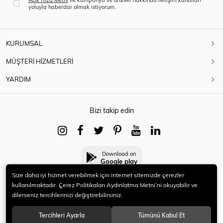
yoluyla haberdar olmak istiyorum.
KURUMSAL
MÜŞTERİ HİZMETLERİ
YARDIM
Bizi takip edin
Download on
Google play
Size daha iyi hizmet verebilmek için internet sitemizde çerezler
kullanılmaktadır. Çerez Politikaları Aydınlatma Metni’ni okuyabilir ve
dilerseniz tercihlerinizi değiştirebilirsiniz.
© 2021 HERYENİ. Tüm hakları saklıdır.
Tercihleri Ayarla
Tümünü Kabul Et