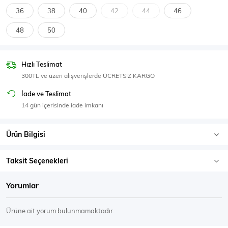
SPOR GİYİM
36
38
40
42
44
46
48
50
Hızlı Teslimat
Eşofman Üstü
Sweatshirt
300TL ve üzeri alışverişlerde ÜCRETSİZ KARGO
İade ve Teslimat
14 gün içerisinde iade imkanı
Ürün Bilgisi
Taksit Seçenekleri
Yorumlar
Ürüne ait yorum bulunmamaktadır.