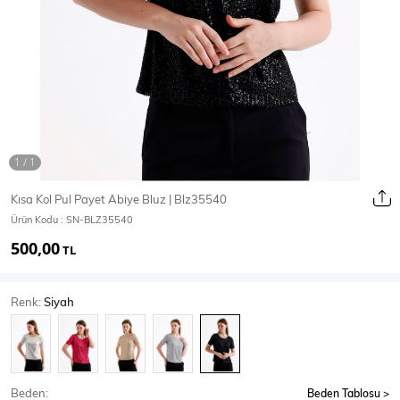
Ceket
Mont & Kaban
Yağmurluk
T-SHİRT & BLUZ
Kısa Kol Pul Payet Abiye Bluz | Blz35540
Ürün Kodu :
SN-BLZ35540
T-Shirt
Bluz
500,00
TL
BODY
Renk:
Siyah
Body
Atlet
Crop & Büstiyer
Beden:
Beden Tablosu