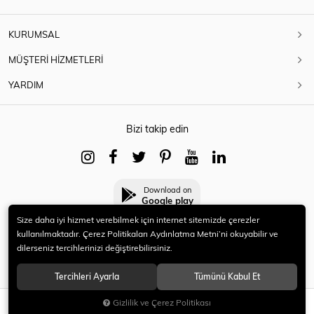
KURUMSAL
MÜŞTERİ HİZMETLERİ
YARDIM
Bizi takip edin
Download on
Google play
Size daha iyi hizmet verebilmek için internet sitemizde çerezler
kullanılmaktadır. Çerez Politikaları Aydınlatma Metni’ni okuyabilir ve
dilerseniz tercihlerinizi değiştirebilirsiniz.
© 2021 HERYENİ. Tüm hakları saklıdır.
Tercihleri Ayarla
Tümünü Kabul Et
Gizlilik ve Çerez Politikası
SEPETE EKLE