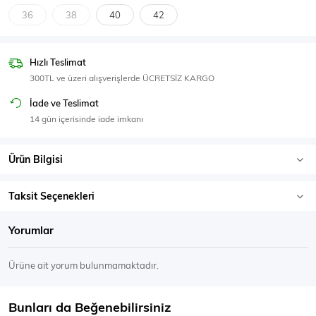
SPOR GİYİM
36
38
40
42
Hızlı Teslimat
300TL ve üzeri alışverişlerde ÜCRETSİZ KARGO
Eşofman Üstü
Sweatshirt
İade ve Teslimat
14 gün içerisinde iade imkanı
Ürün Bilgisi
Taksit Seçenekleri
Yorumlar
Ürüne ait yorum bulunmamaktadır.
Bunları da Beğenebilirsiniz