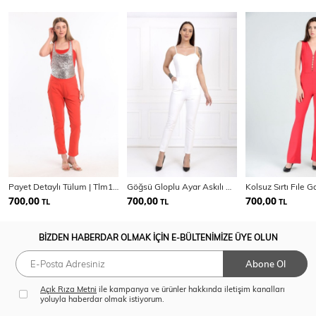
Payet Detaylı Tülum | Tlm13526
Göğsü Gloplu Ayar Askılı Abiye Tulum | Tlm32127
700,00
700,00
700,00
TL
TL
TL
BİZDEN HABERDAR OLMAK İÇİN E-BÜLTENİMİZE ÜYE OLUN
Abone Ol
Açık Rıza Metni
ile kampanya ve ürünler hakkında iletişim kanalları
yoluyla haberdar olmak istiyorum.