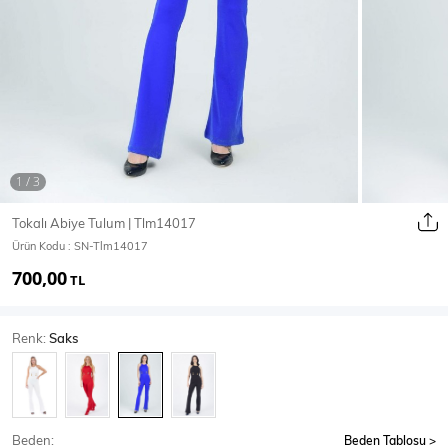
Ceket
Mont & Kaban
Yağmurluk
T-SHİRT & BLUZ
Tokalı Abiye Tulum | Tlm14017
Ürün Kodu :
SN-Tlm14017
T-Shirt
Bluz
700,00
TL
BODY
Renk:
Saks
Body
Atlet
Crop & Büstiyer
Beden:
Beden Tablosu