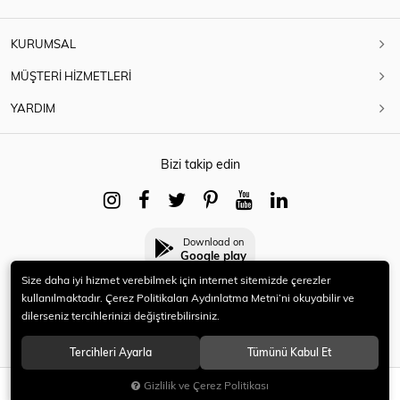
KURUMSAL
MÜŞTERİ HİZMETLERİ
YARDIM
Bizi takip edin
Download on
Google play
Size daha iyi hizmet verebilmek için internet sitemizde çerezler
kullanılmaktadır. Çerez Politikaları Aydınlatma Metni’ni okuyabilir ve
dilerseniz tercihlerinizi değiştirebilirsiniz.
© 2021 HERYENİ. Tüm hakları saklıdır.
Tercihleri Ayarla
Tümünü Kabul Et
Gizlilik ve Çerez Politikası
SEPETE EKLE