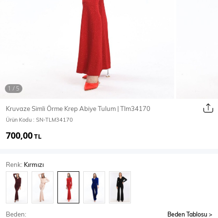
Ceket
Mont & Kaban
Yağmurluk
T-SHİRT & BLUZ
Kruvaze Simli Örme Krep Abiye Tulum | Tlm34170
Ürün Kodu :
SN-TLM34170
T-Shirt
Bluz
700,00
TL
BODY
Renk:
Kırmızı
Body
Atlet
Crop & Büstiyer
Beden:
Beden Tablosu