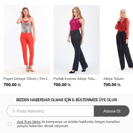
Payet Detaylı Tülum | Tlm13526
Parlak Kumas Abiye Tulum | Tlm31342
Abiye Tulum
700,00
700,00
700,00
TL
TL
TL
BİZDEN HABERDAR OLMAK İÇİN E-BÜLTENİMİZE ÜYE OLUN
Abone Ol
Açık Rıza Metni
ile kampanya ve ürünler hakkında iletişim kanalları
yoluyla haberdar olmak istiyorum.