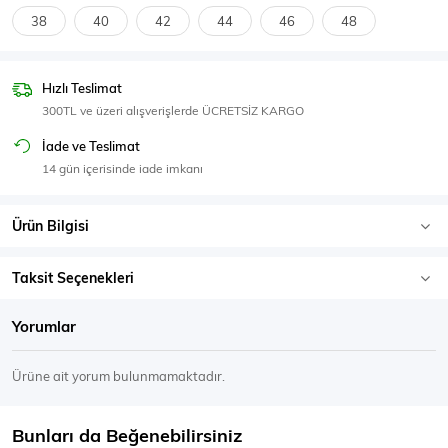
SPOR GİYİM
38
40
42
44
46
48
Hızlı Teslimat
300TL ve üzeri alışverişlerde ÜCRETSİZ KARGO
Eşofman Üstü
Sweatshirt
İade ve Teslimat
14 gün içerisinde iade imkanı
Ürün Bilgisi
Taksit Seçenekleri
Yorumlar
Ürüne ait yorum bulunmamaktadır.
Bunları da Beğenebilirsiniz