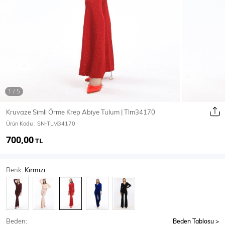
Ceket
Mont & Kaban
Yağmurluk
T-SHİRT & BLUZ
Kruvaze Simli Örme Krep Abiye Tulum | Tlm34170
Ürün Kodu :
SN-TLM34170
T-Shirt
Bluz
700,00
TL
BODY
Renk:
Kırmızı
Body
Atlet
Crop & Büstiyer
Beden:
Beden Tablosu