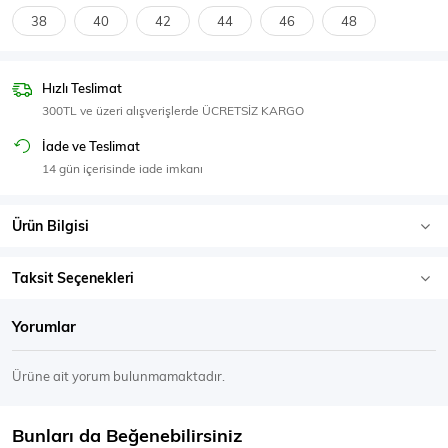
SPOR GİYİM
38
40
42
44
46
48
Hızlı Teslimat
300TL ve üzeri alışverişlerde ÜCRETSİZ KARGO
Eşofman Üstü
Sweatshirt
İade ve Teslimat
14 gün içerisinde iade imkanı
Ürün Bilgisi
Taksit Seçenekleri
Yorumlar
Ürüne ait yorum bulunmamaktadır.
Bunları da Beğenebilirsiniz