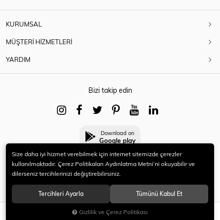
KURUMSAL
MÜŞTERİ HİZMETLERİ
YARDIM
Bizi takip edin
Download on
Google play
Size daha iyi hizmet verebilmek için internet sitemizde çerezler
kullanılmaktadır. Çerez Politikaları Aydınlatma Metni’ni okuyabilir ve
dilerseniz tercihlerinizi değiştirebilirsiniz.
© 2021 HERYENİ. Tüm hakları saklıdır.
Tercihleri Ayarla
Tümünü Kabul Et
Gizlilik ve Çerez Politikası
SEPETE EKLE