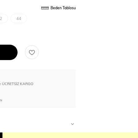
Beden Tablosu
2
44
erde ÜCRETSİZ KARGO
nı