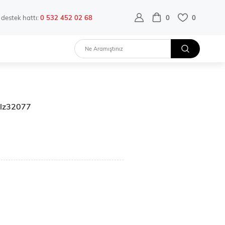
destek hattı:
0 532 452 02 68
0
0
 Blz32077