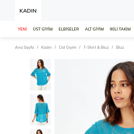
KADIN
YENİ
ÜST GİYİM
ELBİSELER
ALT GİYİM
İKİLİ TAKIM
Ana Sayfa
Kadın
Üst Giyim
T-Shirt & Bluz
Bluz