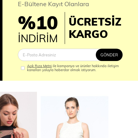
E-Bültene Kayıt Olanlara
%10
ÜCRETSİZ
İM
KARGO
İNDİRİM
GÖNDER
Açık Rıza Metni
ile kampanya ve ürünler hakkında iletişim
kanalları yoluyla haberdar olmak istiyorum.