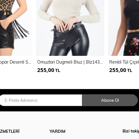
Püskül Detaylı Leopar Desenli Scuba Bluz | Bus33913
Omuzlari Dugmeli Bluz | Blz14397
255,00
255,00
TL
TL
Abone Ol
Bizi taki
İZMETLERİ
YARDIM