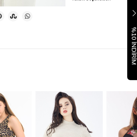
%10 İNDİR