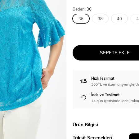
Beden:
36
36
38
40
4
SEPETE EKLE
Hızlı Teslimat
300TL ve üzeri alışverişl
İade ve Teslimat
14 gün içerisinde iade imka
Ürün Bilgisi
Taksit Seçenekleri