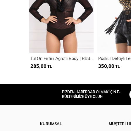
Tül Ön Fırfırlı Agraflı Body | Blz31319
285,00
350,00
TL
TL
BİZDEN HABERDAR OLMAK İÇİN E-
BÜLTENİMİZE ÜYE OLUN
KURUMSAL
MÜŞTERİ H