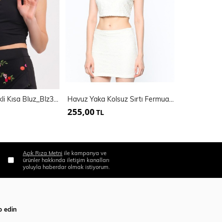
Renkli Tül Çiçekli Kısa Bluz_Blz31401
Havuz Yaka Kolsuz Sırtı Fermuarlı Dantel Bluz
255,00
400,00
TL
TL
Açık Rıza Metni
ile kampanya ve
ürünler hakkında iletişim kanalları
yoluyla haberdar olmak istiyorum.
p edin