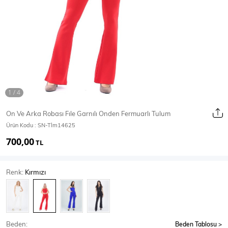
Ceket
Mont & Kaban
Yağmurluk
T-SHİRT & BLUZ
On Ve Arka Robası Fıle Garnılı Onden Fermuarlı Tulum
Ürün Kodu :
SN-Tlm14625
T-Shirt
Bluz
700,00
TL
BODY
Renk:
Kırmızı
Body
Atlet
Crop & Büstiyer
Beden:
Beden Tablosu