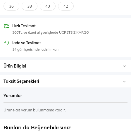
SPOR GİYİM
36
38
40
42
Hızlı Teslimat
300TL ve üzeri alışverişlerde ÜCRETSİZ KARGO
Eşofman Üstü
Sweatshirt
İade ve Teslimat
14 gün içerisinde iade imkanı
Ürün Bilgisi
Taksit Seçenekleri
Yorumlar
Ürüne ait yorum bulunmamaktadır.
Bunları da Beğenebilirsiniz