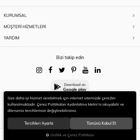
KURUMSAL
MÜŞTERİ HİZMETLERİ
YARDIM
Bizi takip edin
Download on
Google play
Size daha iyi hizmet verebilmek için internet sitemizde çerezler
kullanılmaktadır. Çerez Politikaları Aydınlatma Metni’ni okuyabilir ve
dilerseniz tercihlerinizi değiştirebilirsiniz.
© 2021 HERYENİ. Tüm hakları saklıdır.
Tercihleri Ayarla
Tümünü Kabul Et
Gizlilik ve Çerez Politikası
SEPETE EKLE