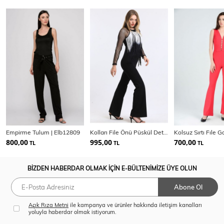
Empirme Tulum | Elb12809
Kolları File Önü Püskül Detaylı Scuba Krep Abiye Tulum Tlm34199
800,00
995,00
700,00
TL
TL
TL
BİZDEN HABERDAR OLMAK İÇİN E-BÜLTENİMİZE ÜYE OLUN
Abone Ol
Açık Rıza Metni
ile kampanya ve ürünler hakkında iletişim kanalları
yoluyla haberdar olmak istiyorum.