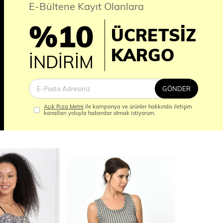
E-Bültene Kayıt Olanlara
%10
ÜCRETSİZ
İM
KARGO
İNDİRİM
GÖNDER
Açık Rıza Metni
ile kampanya ve ürünler hakkında iletişim
kanalları yoluyla haberdar olmak istiyorum.