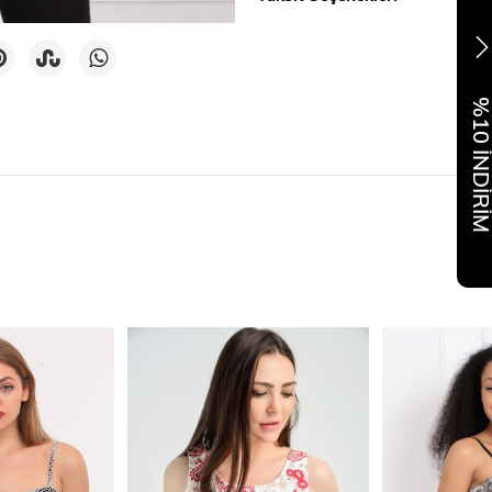
%10 İNDİR