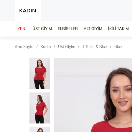
KADIN
YENİ
ÜST GİYİM
ELBİSELER
ALT GİYİM
İKİLİ TAKIM
Ana Sayfa
Kadın
Üst Giyim
T-Shirt & Bluz
Bluz