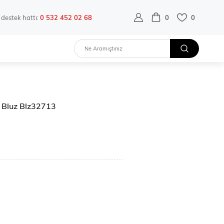
destek hattı:
0 532 452 02 68
0
0
 Bluz Blz32713