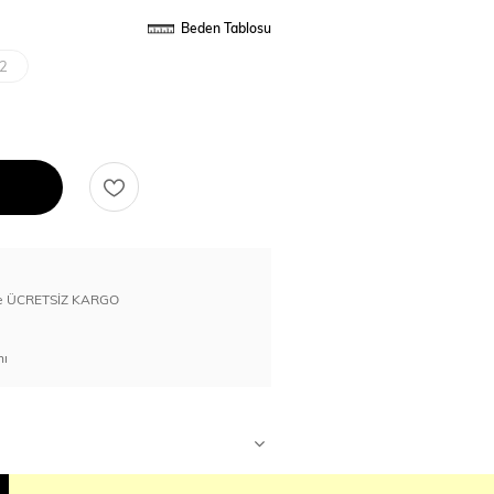
Beden Tablosu
2
erde ÜCRETSİZ KARGO
nı