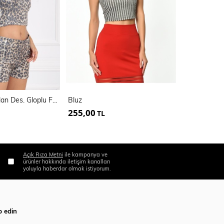
Siyah Beyaz Yılan Des. Gloplu Fermuarlı Pul Payet Bustiyer | Bus32675
Bluz
255,00
255,00
TL
TL
Açık Rıza Metni
ile kampanya ve
ürünler hakkında iletişim kanalları
yoluyla haberdar olmak istiyorum.
p edin