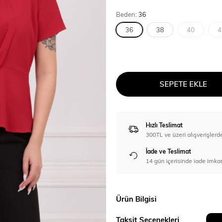
Beden:
36
36
38
40
4
SEPETE EKLE
Hızlı Teslimat
300TL ve üzeri alışverişl
İade ve Teslimat
14 gün içerisinde iade imka
Ürün Bilgisi
Taksit Seçenekleri