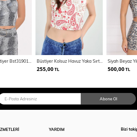
Desenli Kaplı Bustiyer Bst31901YN
Büstiyer Kolsuz Havuz Yaka Sırtı Fermuarlı Bluz | Blz14537
255,00
500,00
TL
TL
Abone Ol
Bizi taki
İZMETLERİ
YARDIM