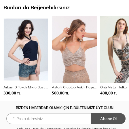
Bunları da Beğenebilirsiniz
Arkası D Tokalı Mikro Bustiyer | Bst13833
Astarli Croptop Askılı Payet Bustiyer | Bus32491
330,00
500,00
400,00
TL
TL
TL
BİZDEN HABERDAR OLMAK İÇİN E-BÜLTENİMİZE ÜYE OLUN
Abone Ol
Açık Rıza Metni
ile kampanya ve ürünler hakkında iletişim kanalları