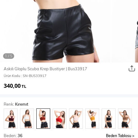
Ceket
Mont & Kaban
Yağmurluk
T-SHİRT & BLUZ
Askılı Gloplu Scuba Krep Bustiyer | Bus33917
Ürün Kodu :
SN-BUS33917
T-Shirt
Bluz
340,00
TL
BODY
Renk:
Kıremıt
Body
Atlet
Crop & Büstiyer
Beden:
36
Beden Tablosu