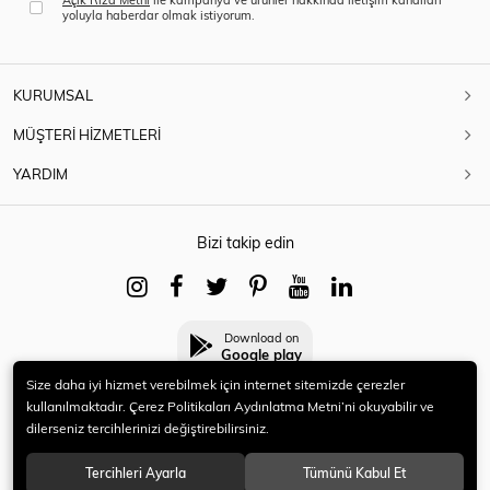
yoluyla haberdar olmak istiyorum.
KURUMSAL
MÜŞTERİ HİZMETLERİ
YARDIM
Bizi takip edin
Download on
Google play
Size daha iyi hizmet verebilmek için internet sitemizde çerezler
kullanılmaktadır. Çerez Politikaları Aydınlatma Metni’ni okuyabilir ve
dilerseniz tercihlerinizi değiştirebilirsiniz.
© 2021 HERYENİ. Tüm hakları saklıdır.
Tercihleri Ayarla
Tümünü Kabul Et