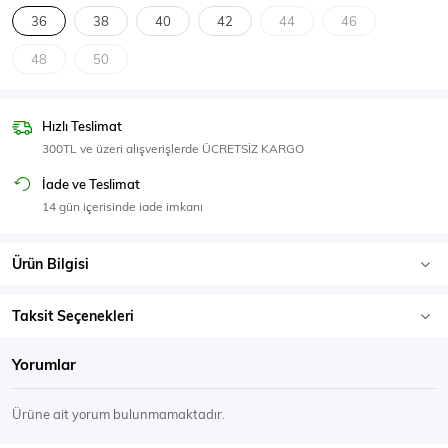
SPOR GİYİM
36
38
40
42
44
46
48
50
Hızlı Teslimat
Eşofman Üstü
Sweatshirt
300TL ve üzeri alışverişlerde ÜCRETSİZ KARGO
İade ve Teslimat
14 gün içerisinde iade imkanı
Ürün Bilgisi
Taksit Seçenekleri
Yorumlar
Ürüne ait yorum bulunmamaktadır.