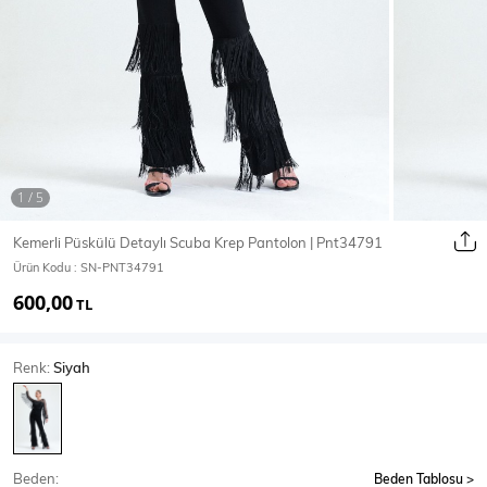
Ceket
Mont & Kaban
Yağmurluk
T-SHİRT & BLUZ
Kemerli Püskülü Detaylı Scuba Krep Pantolon | Pnt34791
Ürün Kodu :
SN-PNT34791
T-Shirt
Bluz
600,00
TL
BODY
Renk:
Siyah
Body
Atlet
Crop & Büstiyer
Beden:
Beden Tablosu