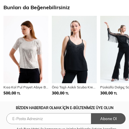
Bunları da Beğenebilirsiniz
Kısa Kol Pul Payet Abiye Bluz | Blz35540
Önü Taşlı Askılı Scuba Krep Kısa Bluz | Blz34466
500,00
300,00
300,00
TL
TL
TL
BİZDEN HABERDAR OLMAK İÇİN E-BÜLTENİMİZE ÜYE OLUN
Abone Ol
Açık Rıza Metni
ile kampanya ve ürünler hakkında iletişim kanalları