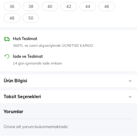
SPOR GİYİM
36
38
40
42
44
46
48
50
Hızlı Teslimat
Eşofman Üstü
Sweatshirt
300TL ve üzeri alışverişlerde ÜCRETSİZ KARGO
İade ve Teslimat
14 gün içerisinde iade imkanı
Ürün Bilgisi
Taksit Seçenekleri
Yorumlar
Ürüne ait yorum bulunmamaktadır.