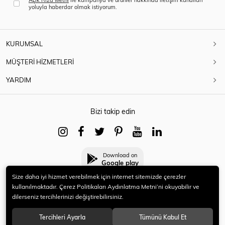
yoluyla haberdar olmak istiyorum.
KURUMSAL
MÜŞTERİ HİZMETLERİ
YARDIM
Bizi takip edin
Download on
Google play
Size daha iyi hizmet verebilmek için internet sitemizde çerezler
kullanılmaktadır. Çerez Politikaları Aydınlatma Metni’ni okuyabilir ve
dilerseniz tercihlerinizi değiştirebilirsiniz.
© 2021 HERYENİ. Tüm hakları saklıdır.
Tercihleri Ayarla
Tümünü Kabul Et