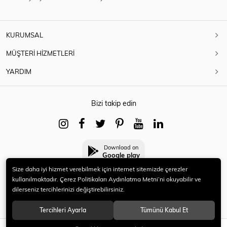
KURUMSAL
MÜŞTERİ HİZMETLERİ
YARDIM
Bizi takip edin
Download on
Google play
Size daha iyi hizmet verebilmek için internet sitemizde çerezler
kullanılmaktadır. Çerez Politikaları Aydınlatma Metni’ni okuyabilir ve
dilerseniz tercihlerinizi değiştirebilirsiniz.
© 2021 HERYENİ. Tüm hakları saklıdır.
Tercihleri Ayarla
Tümünü Kabul Et