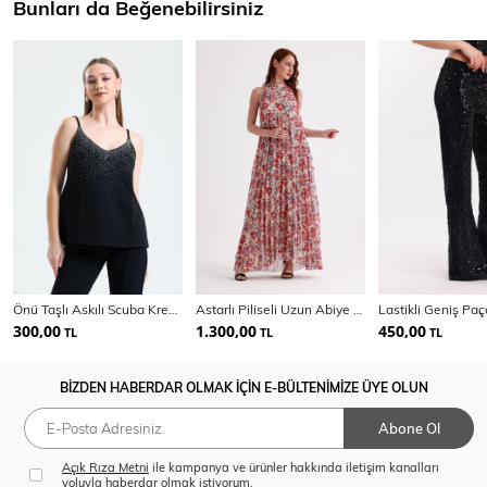
Bunları da Beğenebilirsiniz
Önü Taşlı Askılı Scuba Krep Kısa Bluz | Blz34466
Astarlı Piliseli Uzun Abiye Desenli Şifon Elbise | ELB35127SF
300,00
1.300,00
450,00
TL
TL
TL
BİZDEN HABERDAR OLMAK İÇİN E-BÜLTENİMİZE ÜYE OLUN
Abone Ol
Açık Rıza Metni
ile kampanya ve ürünler hakkında iletişim kanalları
yoluyla haberdar olmak istiyorum.