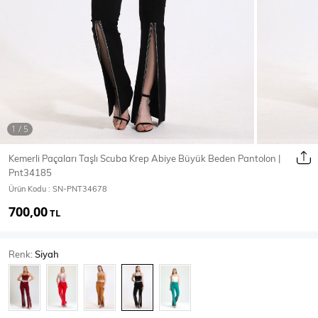
Ceket
Mont & Kaban
Yağmurluk
T-SHİRT & BLUZ
Kemerli Paçaları Taşlı Scuba Krep Abiye Büyük Beden Pantolon |
Pnt34185
T-Shirt
Bluz
Ürün Kodu :
SN-PNT34678
700,00
BODY
TL
Renk:
Siyah
Body
Atlet
Crop & Büstiyer