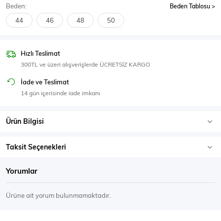
Beden:
Beden Tablosu
SPOR GİYİM
44
46
48
50
Hızlı Teslimat
300TL ve üzeri alışverişlerde ÜCRETSİZ KARGO
Eşofman Üstü
Sweatshirt
İade ve Teslimat
14 gün içerisinde iade imkanı
Ürün Bilgisi
Taksit Seçenekleri
Yorumlar
Ürüne ait yorum bulunmamaktadır.