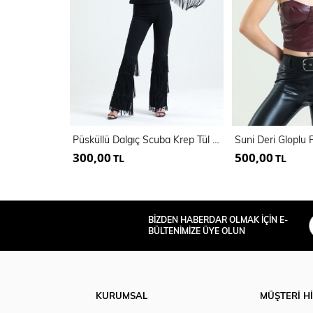
Püsküllü Dalgıç Scuba Krep Tül Bluz | Blz33372
300,00
500,00
TL
TL
BİZDEN HABERDAR OLMAK İÇİN E-
BÜLTENİMİZE ÜYE OLUN
KURUMSAL
MÜŞTERİ H