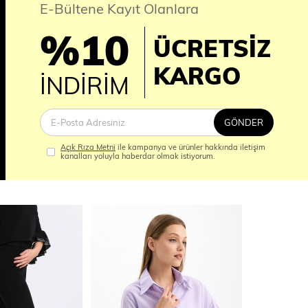
E-Bültene Kayıt Olanlara
%10
ÜCRETSİZ
İM
KARGO
İNDİRİM
GÖNDER
Açık Rıza Metni
ile kampanya ve ürünler hakkında iletişim
kanalları yoluyla haberdar olmak istiyorum.