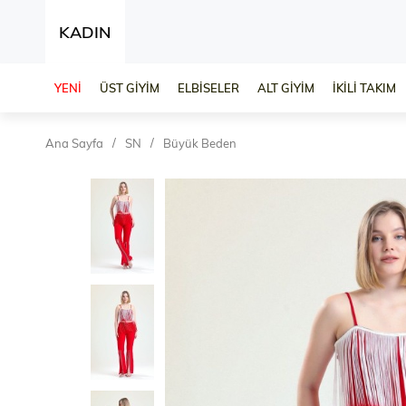
KADIN
YENİ
ÜST GİYİM
ELBİSELER
ALT GİYİM
İKİLİ TAKIM
Ana Sayfa
SN
Büyük Beden