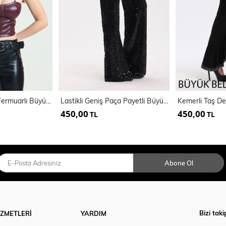
Suni Deri Gloplu Fermuarlı Büyük Beden Bustiyer | BUST34636
Lastikli Geniş Paça Payetli Büyük Beden Abiye Pantolon | PNT34693
450,00
450,00
TL
TL
Abone Ol
Bizi taki
İZMETLERİ
YARDIM