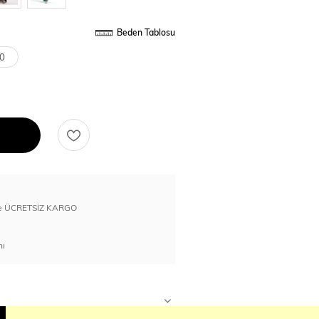
Beden Tablosu
0
erde ÜCRETSİZ KARGO
nı