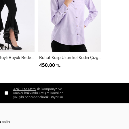
Kemerli Taş Detaylı Büyük Beden Pantolon | Pnt34810
Rahat Kalıp Uzun kol Kadın Çizgili Gömlek | Gml35705
450,00
600,00
TL
TL
Açık Rıza Metni
ile kampanya ve
ürünler hakkında iletişim kanalları
yoluyla haberdar olmak istiyorum.
p edin