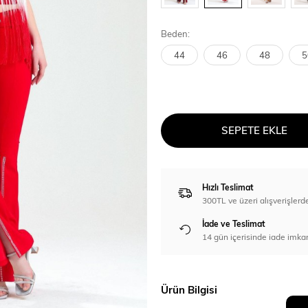
Beden:
44
46
48
5
SEPETE EKLE
Hızlı Teslimat
300TL ve üzeri alışverişl
İade ve Teslimat
14 gün içerisinde iade imka
Ürün Bilgisi