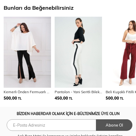
Bunları da Beğenebilirsiniz
Kemerli Önden Fermuarlı Scuba Krep Pantolon PNT33379
Pantolon - Yani Seritli Bilekte Kalem Pantolon | Pnt19011
500,00
450,00
500,00
TL
TL
TL
BİZDEN HABERDAR OLMAK İÇİN E-BÜLTENİMİZE ÜYE OLUN
Abone Ol
Açık Rıza Metni
ile kampanya ve ürünler hakkında iletişim kanalları