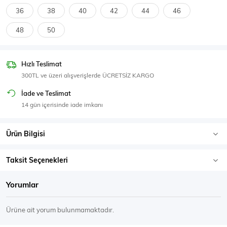
SPOR GİYİM
36
38
40
42
44
46
48
50
Hızlı Teslimat
Eşofman Üstü
Sweatshirt
300TL ve üzeri alışverişlerde ÜCRETSİZ KARGO
İade ve Teslimat
14 gün içerisinde iade imkanı
Ürün Bilgisi
Taksit Seçenekleri
Yorumlar
Ürüne ait yorum bulunmamaktadır.