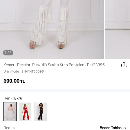
Ceket
Mont & Kaban
Yağmurluk
T-SHİRT & BLUZ
Kemerli Paçaları Püsküllü Scuba Krep Pantolon | Pnt33396
Ürün Kodu :
SN-PNT33396
T-Shirt
Bluz
600,00
TL
BODY
Renk:
Ekru
Body
Atlet
Crop & Büstiyer
Beden:
Beden Tablosu