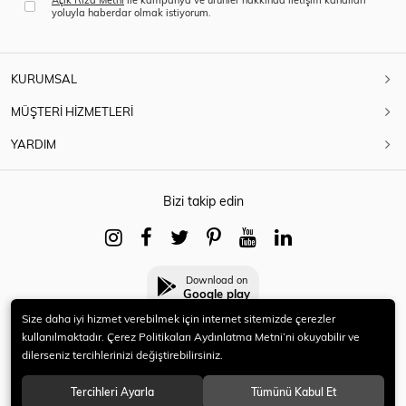
yoluyla haberdar olmak istiyorum.
KURUMSAL
MÜŞTERİ HİZMETLERİ
YARDIM
Bizi takip edin
Download on
Google play
Size daha iyi hizmet verebilmek için internet sitemizde çerezler
kullanılmaktadır. Çerez Politikaları Aydınlatma Metni’ni okuyabilir ve
dilerseniz tercihlerinizi değiştirebilirsiniz.
© 2021 HERYENİ. Tüm hakları saklıdır.
Tercihleri Ayarla
Tümünü Kabul Et