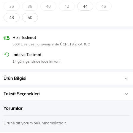
SPOR GİYİM
36
38
40
42
44
46
48
50
Hızlı Teslimat
Eşofman Üstü
Sweatshirt
300TL ve üzeri alışverişlerde ÜCRETSİZ KARGO
İade ve Teslimat
14 gün içerisinde iade imkanı
Ürün Bilgisi
Taksit Seçenekleri
Yorumlar
Ürüne ait yorum bulunmamaktadır.