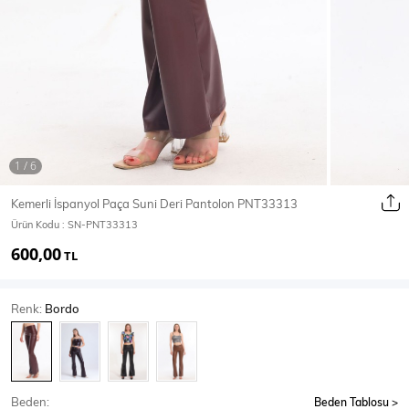
Ceket
Mont & Kaban
Yağmurluk
T-SHİRT & BLUZ
Kemerli İspanyol Paça Suni Deri Pantolon PNT33313
Ürün Kodu :
SN-PNT33313
T-Shirt
Bluz
600,00
TL
BODY
Renk:
Bordo
Body
Atlet
Crop & Büstiyer
Beden:
Beden Tablosu