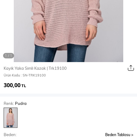
Ceket
Mont & Kaban
Yağmurluk
T-SHİRT & BLUZ
Kayik Yaka Simli Kazak | Trk19100
Ürün Kodu :
SN-TRK19100
T-Shirt
Bluz
300,00
TL
BODY
Renk:
Pudra
Body
Atlet
Crop & Büstiyer
Beden:
Beden Tablosu