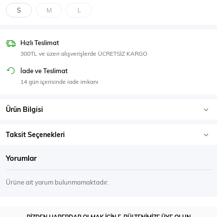
SPOR GİYİM
S
M
L
Hızlı Teslimat
300TL ve üzeri alışverişlerde ÜCRETSİZ KARGO
Eşofman Üstü
Sweatshirt
İade ve Teslimat
14 gün içerisinde iade imkanı
Ürün Bilgisi
Taksit Seçenekleri
Yorumlar
Ürüne ait yorum bulunmamaktadır.