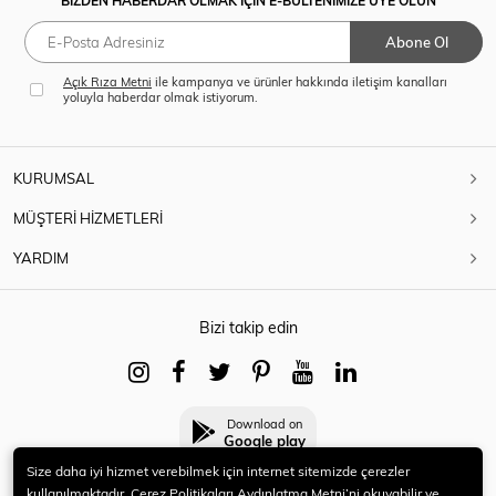
BİZDEN HABERDAR OLMAK İÇİN E-BÜLTENİMİZE ÜYE OLUN
Abone Ol
Açık Rıza Metni
ile kampanya ve ürünler hakkında iletişim kanalları
yoluyla haberdar olmak istiyorum.
KURUMSAL
MÜŞTERİ HİZMETLERİ
YARDIM
Bizi takip edin
Download on
Google play
Size daha iyi hizmet verebilmek için internet sitemizde çerezler
kullanılmaktadır. Çerez Politikaları Aydınlatma Metni’ni okuyabilir ve