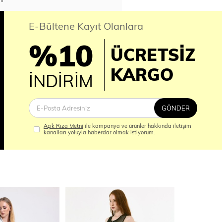
E-Bültene Kayıt Olanlara
%10
ÜCRETSİZ
İM
KARGO
İNDİRİM
GÖNDER
Açık Rıza Metni
ile kampanya ve ürünler hakkında iletişim
kanalları yoluyla haberdar olmak istiyorum.