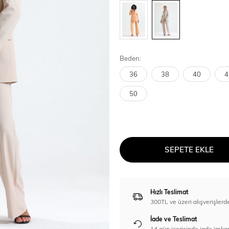
Beden:
36
38
40
4
50
SEPETE EKLE
Hızlı Teslimat
300TL ve üzeri alışverişl
İade ve Teslimat
14 gün içerisinde iade imka