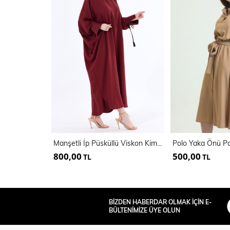
Manşetli İp Püsküllü Viskon Kimono | KMN35008
800,00
500,00
TL
TL
BİZDEN HABERDAR OLMAK İÇİN E-
BÜLTENİMİZE ÜYE OLUN