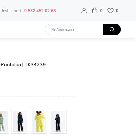
destek hattı:
0 532 452 02 68
0
0
e Pantolon | TK34239