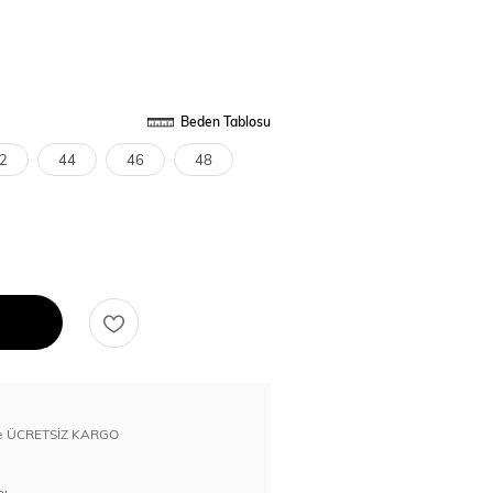
Beden Tablosu
2
44
46
48
erde ÜCRETSİZ KARGO
nı