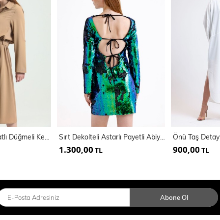
Polo Yaka Önü Patlı Düğmeli Kemerli Uzun Kol Aerobin Elbise | Elb33577
Sırt Dekolteli Astarlı Payetli Abiye Elbise | ELB35271
1.300,00
900,00
TL
TL
Abone Ol