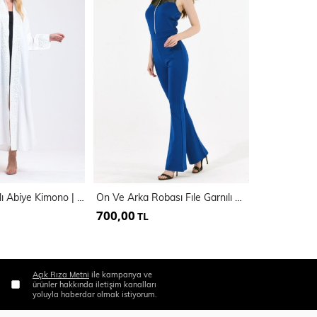
Önü Taş Detaylı Abiye Kimono | Kmn34913
On Ve Arka Robası Fıle Garnılı Onden Fermuarlı Tulum | Tlm14625
700,00
500,00
TL
TL
Açık Rıza Metni
ile kampanya ve
ürünler hakkında iletişim kanalları
yoluyla haberdar olmak istiyorum.