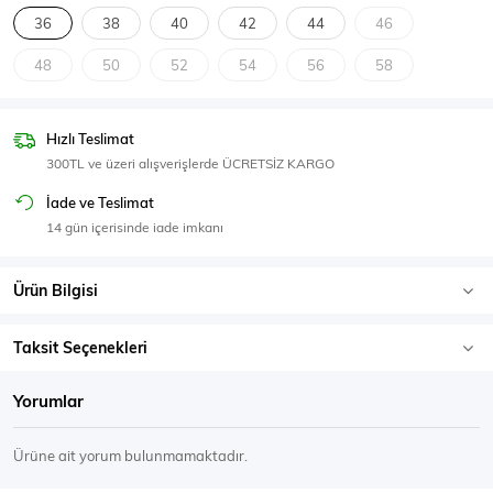
SPOR GİYİM
36
38
40
42
44
46
48
50
52
54
56
58
Hızlı Teslimat
Eşofman Üstü
Sweatshirt
300TL ve üzeri alışverişlerde ÜCRETSİZ KARGO
İade ve Teslimat
14 gün içerisinde iade imkanı
Ürün Bilgisi
Taksit Seçenekleri
Yorumlar
Ürüne ait yorum bulunmamaktadır.