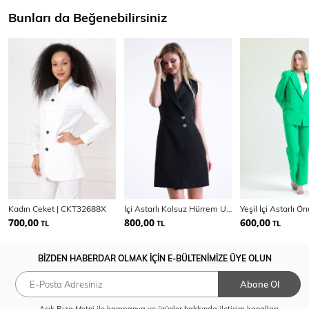
Bunları da Beğenebilirsiniz
Kadın Ceket | CKT32688X
İçi Astarlı Kolsuz Hürrem Uzun Ceket Elbise | Ckt35288
700,00
800,00
600,00
TL
TL
TL
BİZDEN HABERDAR OLMAK İÇİN E-BÜLTENİMİZE ÜYE OLUN
Abone Ol
Açık Rıza Metni
ile kampanya ve ürünler hakkında iletişim kanalları