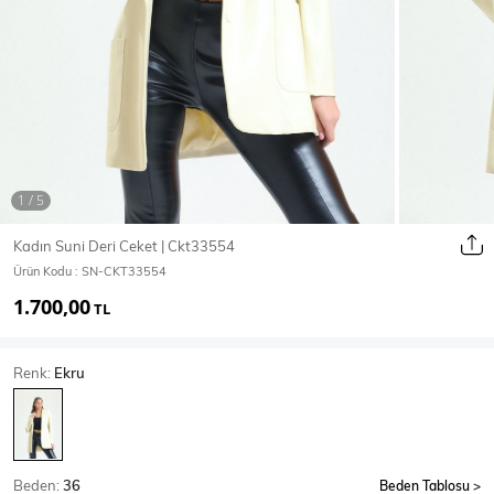
Ceket
Mont & Kaban
Yağmurluk
T-SHİRT & BLUZ
Kadın Suni Deri Ceket | Ckt33554
Ürün Kodu :
SN-CKT33554
T-Shirt
Bluz
1.700,00
TL
BODY
Renk:
Ekru
Body
Atlet
Crop & Büstiyer
Beden:
36
Beden Tablosu