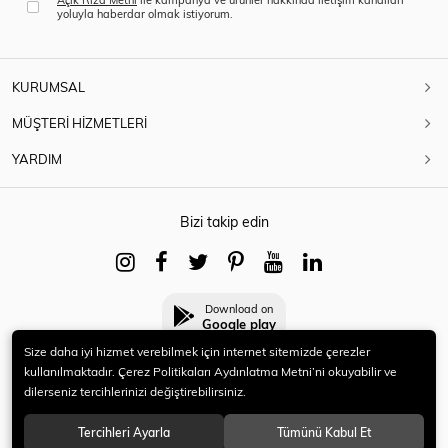
yoluyla haberdar olmak istiyorum.
KURUMSAL
MÜŞTERİ HİZMETLERİ
YARDIM
Bizi takip edin
Download on
Google play
Size daha iyi hizmet verebilmek için internet sitemizde çerezler
kullanılmaktadır. Çerez Politikaları Aydınlatma Metni’ni okuyabilir ve
dilerseniz tercihlerinizi değiştirebilirsiniz.
© 2021 HERYENİ. Tüm hakları saklıdır.
Tercihleri Ayarla
Tümünü Kabul Et