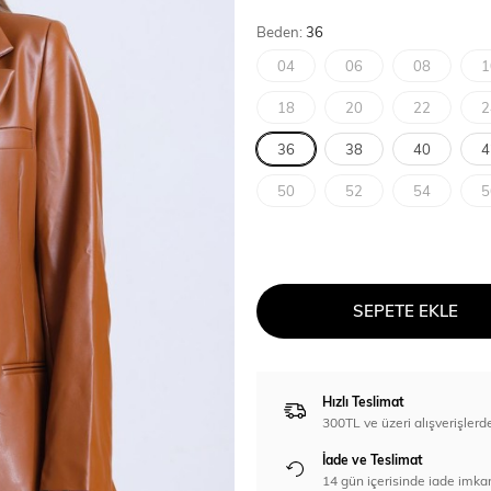
Beden:
36
04
06
08
1
18
20
22
2
36
38
40
4
50
52
54
5
SEPETE EKLE
Hızlı Teslimat
300TL ve üzeri alışverişl
İade ve Teslimat
14 gün içerisinde iade imka