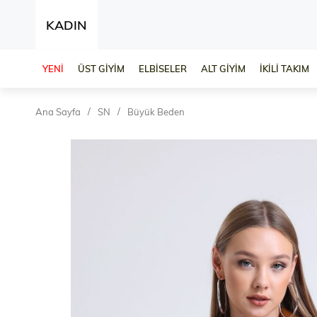
KADIN
YENİ
ÜST GİYİM
ELBİSELER
ALT GİYİM
İKİLİ TAKIM
Ana Sayfa
SN
Büyük Beden