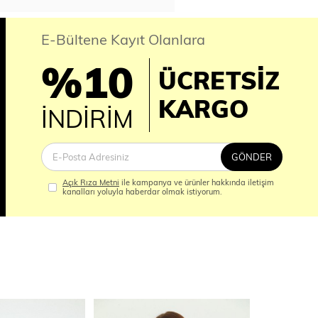
E-Bültene Kayıt Olanlara
%10
ÜCRETSİZ
İM
KARGO
İNDİRİM
GÖNDER
Açık Rıza Metni
ile kampanya ve ürünler hakkında iletişim
kanalları yoluyla haberdar olmak istiyorum.