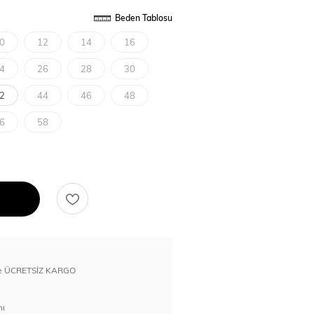
Beden Tablosu
0
12
14
16
4
26
28
30
2
44
46
48
6
58
erde ÜCRETSİZ KARGO
nı