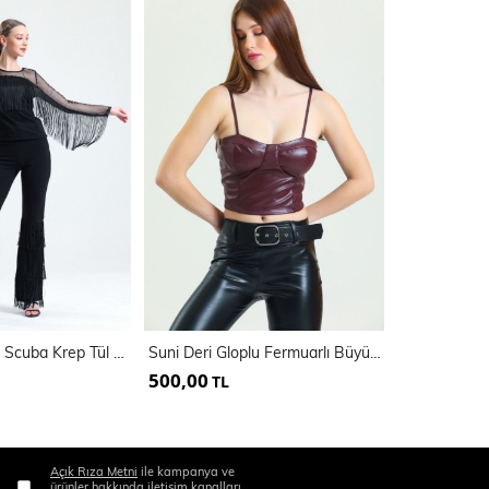
Püsküllü Dalgıç Scuba Krep Tül Bluz | Blz33372
Suni Deri Gloplu Fermuarlı Büyük Beden Bustiyer | BUST34636
500,00
500,00
TL
TL
Açık Rıza Metni
ile kampanya ve
ürünler hakkında iletişim kanalları