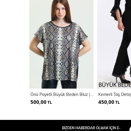
Önü Payetli Büyük Beden Bluz | Blz34612
500,00
450,00
TL
TL
BİZDEN HABERDAR OLMAK İÇİN E-