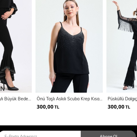
Kemerli Taş Detaylı Büyük Beden Pantolon | Pnt34810
Önü Taşlı Askılı Scuba Krep Kısa Bluz | Blz34466
300,00
300,00
TL
TL
Abone Ol