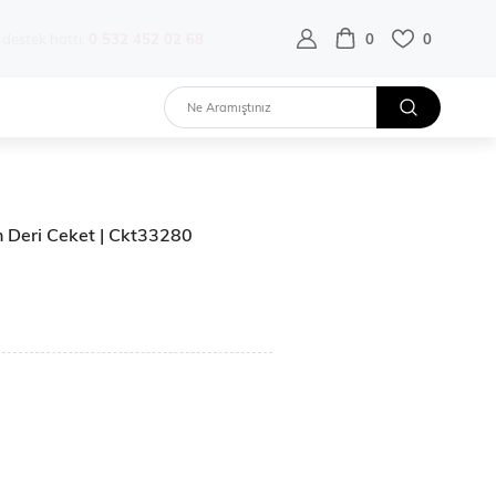
destek hattı:
0 532 452 02 68
0
0
 Deri Ceket | Ckt33280