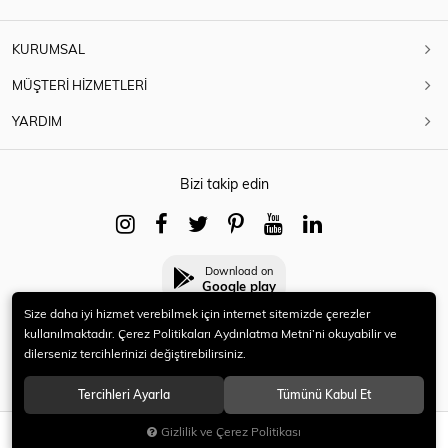
KURUMSAL
MÜŞTERİ HİZMETLERİ
YARDIM
Bizi takip edin
Download on
Google play
Size daha iyi hizmet verebilmek için internet sitemizde çerezler
kullanılmaktadır. Çerez Politikaları Aydınlatma Metni’ni okuyabilir ve
dilerseniz tercihlerinizi değiştirebilirsiniz.
© 2021 HERYENİ. Tüm hakları saklıdır.
Tercihleri Ayarla
Tümünü Kabul Et
Gizlilik ve Çerez Politikası
SEPETE EKLE