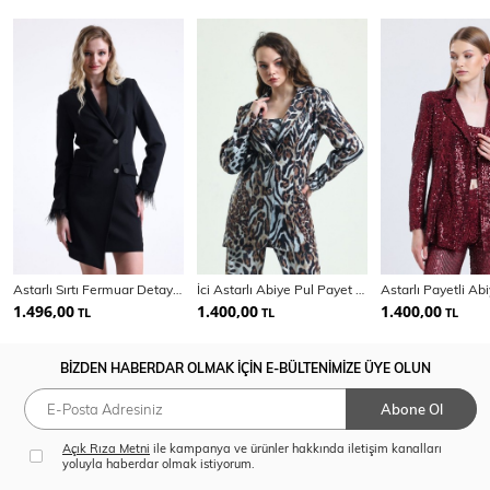
Astarlı Sırtı Fermuar Detaylı Kruvaze Ceket | Ckt35223
İci Astarlı Abiye Pul Payet Ceket | Ckt34264
Astarlı Payetli Ab
1.496,00
1.400,00
1.400,00
TL
TL
TL
BİZDEN HABERDAR OLMAK İÇİN E-BÜLTENİMİZE ÜYE OLUN
Abone Ol
Açık Rıza Metni
ile kampanya ve ürünler hakkında iletişim kanalları
yoluyla haberdar olmak istiyorum.