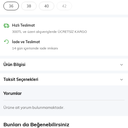
SPOR GİYİM
36
38
40
42
Hızlı Teslimat
300TL ve üzeri alışverişlerde ÜCRETSİZ KARGO
Eşofman Üstü
Sweatshirt
İade ve Teslimat
14 gün içerisinde iade imkanı
Ürün Bilgisi
Taksit Seçenekleri
Yorumlar
Ürüne ait yorum bulunmamaktadır.
Bunları da Beğenebilirsiniz