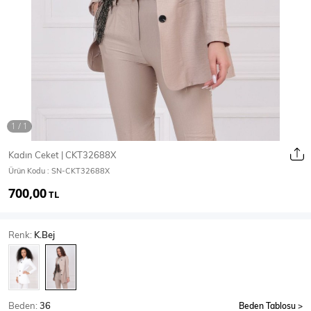
Ceket
Mont & Kaban
Yağmurluk
T-SHİRT & BLUZ
Kadın Ceket | CKT32688X
Ürün Kodu :
SN-CKT32688X
T-Shirt
Bluz
700,00
TL
BODY
Renk:
K.Bej
Body
Atlet
Crop & Büstiyer
Beden:
36
Beden Tablosu