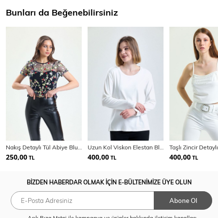
Bunları da Beğenebilirsiniz
Nakış Detaylı Tül Abiye Bluz | Blz34327
Uzun Kol Viskon Elestan Bluz | Kve0140Y09
250,00
400,00
400,00
TL
TL
TL
BİZDEN HABERDAR OLMAK İÇİN E-BÜLTENİMİZE ÜYE OLUN
Abone Ol
Açık Rıza Metni
ile kampanya ve ürünler hakkında iletişim kanalları