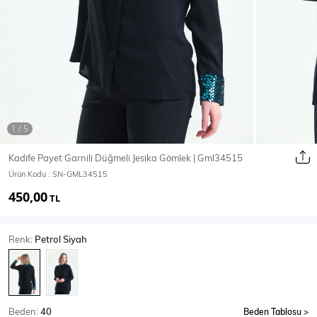
Ceket
Mont & Kaban
Yağmurluk
T-SHİRT & BLUZ
Kadife Payet Garnili Düğmeli Jesika Gömlek | Gml34515
Ürün Kodu :
SN-GML34515
T-Shirt
Bluz
450,00
TL
BODY
Renk:
Petrol Siyah
Body
Atlet
Crop & Büstiyer
Beden:
40
Beden Tablosu