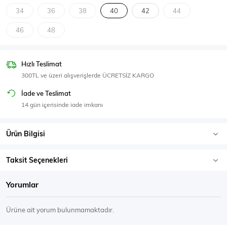
SPOR GİYİM
34
36
38
40
42
44
46
48
Hızlı Teslimat
Eşofman Üstü
Sweatshirt
300TL ve üzeri alışverişlerde ÜCRETSİZ KARGO
İade ve Teslimat
14 gün içerisinde iade imkanı
Ürün Bilgisi
Taksit Seçenekleri
Yorumlar
Ürüne ait yorum bulunmamaktadır.