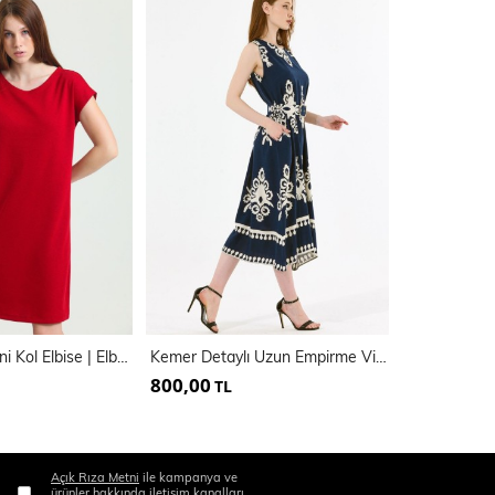
Havuz Yaka Mini Kol Elbise | Elb33681
Kemer Detaylı Uzun Empirme Viskon Jile Elbise | Elb35653
800,00
1.500,00
TL
Açık Rıza Metni
ile kampanya ve
ürünler hakkında iletişim kanalları