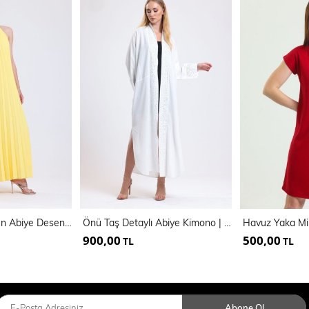
Astarlı Piliseli Uzun Abiye Desenli Şifon Elbise | ELB3512
Önü Taş Detaylı Abiye Kimono | Kmn34913
900,00
500,00
TL
TL
Abone Ol