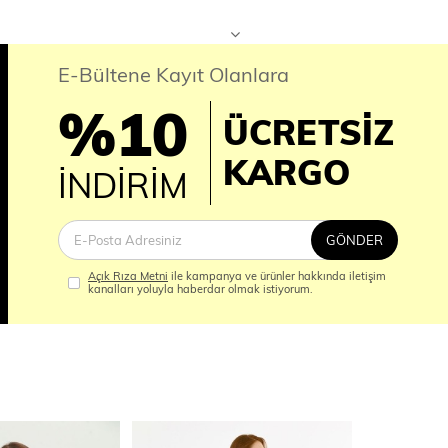
E-Bültene Kayıt Olanlara
%10
ÜCRETSİZ
İM
KARGO
İNDİRİM
GÖNDER
Açık Rıza Metni
ile kampanya ve ürünler hakkında iletişim
kanalları yoluyla haberdar olmak istiyorum.