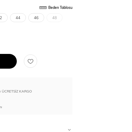
Beden Tablosu
2
44
46
48
erde ÜCRETSİZ KARGO
nı