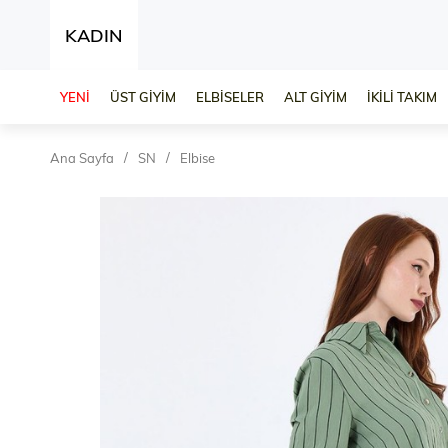
KADIN
YENİ
ÜST GİYİM
ELBİSELER
ALT GİYİM
İKİLİ TAKIM
Ana Sayfa
SN
Elbise