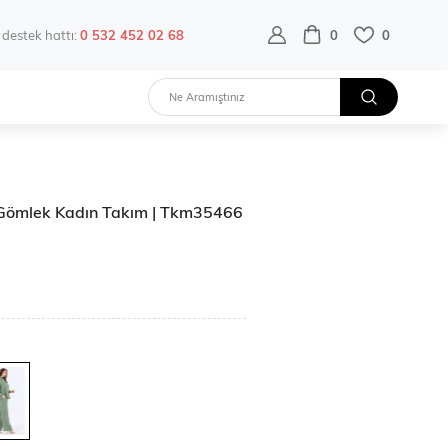
destek hattı:
0 532 452 02 68
0
0
n Gömlek Kadın Takım | Tkm35466