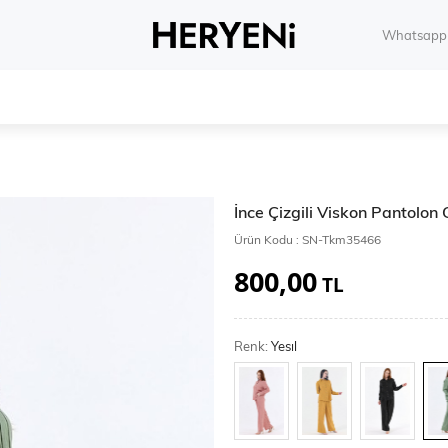
Whatsapp 
İnce Çizgili Viskon Pantolo
Ürün Kodu :
SN-Tkm35466
800,00
TL
Renk:
Yesıl