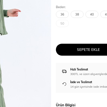
Beden:
36
38
40
4
50
SEPETE EKLE
Hızlı Teslimat
300TL ve üzeri alışverişl
İade ve Teslimat
14 gün içerisinde iade imka
Ürün Bilgisi