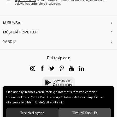
yoluyla haberdar olmak istiyorum.
KURUMSAL
MÜŞTERİ HİZMETLERİ
YARDIM
Bizi takip edin
Download on
Google play
Size daha iyi hizmet verebilmek için internet sitemizde çerezler
kullanılmaktadır. Çerez Politikaları Aydınlatma Metni’ni okuyabilir ve
dilerseniz tercihlerinizi değiştirebilirsiniz.
© 2021 HERYENİ. Tüm hakları saklıdır.
Tercihleri Ayarla
Tümünü Kabul Et