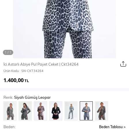
Ceket
Mont & Kaban
Yağmurluk
T-SHİRT & BLUZ
İci Astarlı Abiye Pul Payet Ceket | Ckt34264
Ürün Kodu :
SN-CKT34264
T-Shirt
Bluz
1.400,00
TL
BODY
Renk:
Siyah Gümüş Leopar
Body
Atlet
Crop & Büstiyer
Beden:
Beden Tablosu