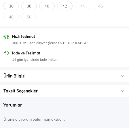
SPOR GİYİM
36
38
40
42
44
46
48
50
Hızlı Teslimat
Eşofman Üstü
Sweatshirt
300TL ve üzeri alışverişlerde ÜCRETSİZ KARGO
İade ve Teslimat
14 gün içerisinde iade imkanı
Ürün Bilgisi
Taksit Seçenekleri
Yorumlar
Ürüne ait yorum bulunmamaktadır.