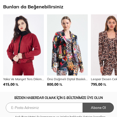
Bunları da Beğenebilirsiniz
Yaka Ve Manşet Ters Dikim Süet Mont | Mnt31683
Önü Düğmeli Dijital Baskılı Scuba Ceket | Ckt33599
415,00
800,00
795,00
TL
TL
TL
BİZDEN HABERDAR OLMAK İÇİN E-BÜLTENİMİZE ÜYE OLUN
Abone Ol
Açık Rıza Metni
ile kampanya ve ürünler hakkında iletişim kanalları