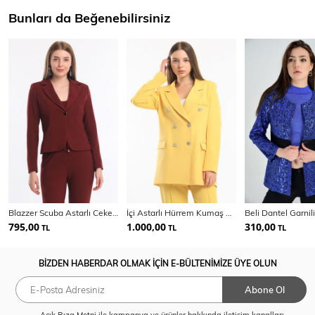
Bunları da Beğenebilirsiniz
Blazzer Scuba Astarlı Ceket | Ckt33437
İçi Astarlı Hürrem Kumaş Oversize Blazer Ceket | Ckt34236
795,00
1.000,00
310,00
TL
TL
TL
BİZDEN HABERDAR OLMAK İÇİN E-BÜLTENİMİZE ÜYE OLUN
Abone Ol
Açık Rıza Metni
ile kampanya ve ürünler hakkında iletişim kanalları