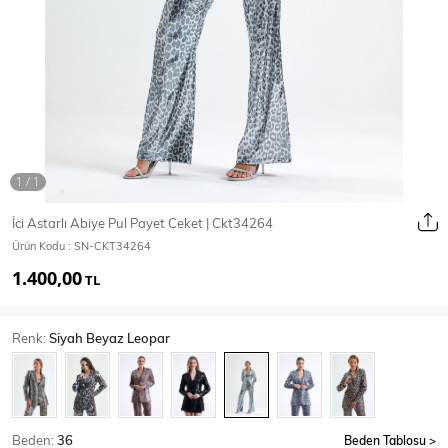
Ceket
Mont & Kaban
Yağmurluk
T-SHİRT & BLUZ
İci Astarlı Abiye Pul Payet Ceket | Ckt34264
Ürün Kodu :
SN-CKT34264
T-Shirt
Bluz
1.400,00
TL
BODY
Renk:
Siyah Beyaz Leopar
Body
Atlet
Crop & Büstiyer
Beden:
36
Beden Tablosu