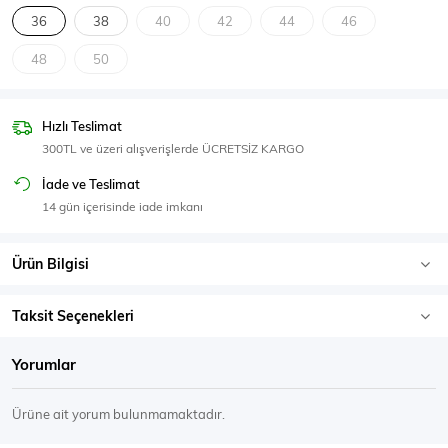
SPOR GİYİM
36
38
40
42
44
46
48
50
Hızlı Teslimat
Eşofman Üstü
Sweatshirt
300TL ve üzeri alışverişlerde ÜCRETSİZ KARGO
İade ve Teslimat
14 gün içerisinde iade imkanı
Ürün Bilgisi
Taksit Seçenekleri
Yorumlar
Ürüne ait yorum bulunmamaktadır.