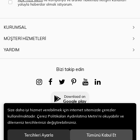
yoluyla haberdar olmak istiyorum.
KURUMSAL
MÜŞTERİ HİZMETLERİ
YARDIM
Bizi takip edin
Download on
Google play
Size daha iyi hizmet verebilmek için internet sitemizde çerezler
kullanılmaktadır. Çerez Politikaları Aydınlatma Metni’ni okuyabilir ve
dilerseniz tercihlerinizi değiştirebilirsiniz.
© 2021 HERYENİ. Tüm hakları saklıdır.
Tercihleri Ayarla
Tümünü Kabul Et