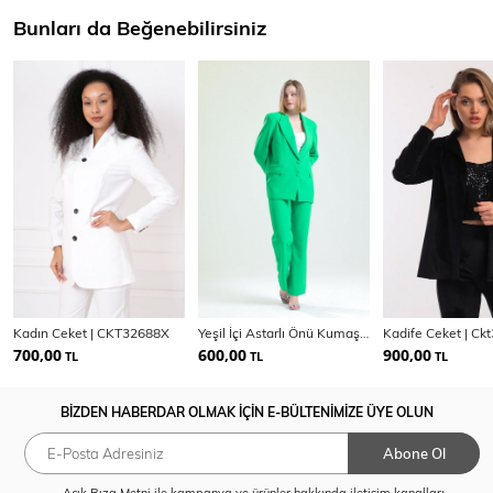
Bunları da Beğenebilirsiniz
Kadın Ceket | CKT32688X
Yeşil İçi Astarlı Önü Kumaş Kaplama Hürrem Ceket | Ckt34296
Kadife Ceket | Ck
700,00
600,00
900,00
TL
TL
TL
BİZDEN HABERDAR OLMAK İÇİN E-BÜLTENİMİZE ÜYE OLUN
Abone Ol
Açık Rıza Metni
ile kampanya ve ürünler hakkında iletişim kanalları