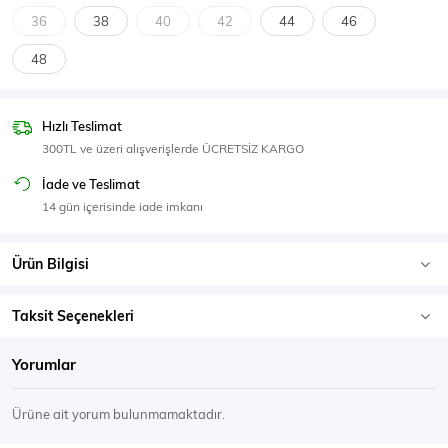
SPOR GİYİM
36
38
40
42
44
46
48
Hızlı Teslimat
Eşofman Üstü
Sweatshirt
300TL ve üzeri alışverişlerde ÜCRETSİZ KARGO
İade ve Teslimat
14 gün içerisinde iade imkanı
Ürün Bilgisi
Taksit Seçenekleri
Yorumlar
Ürüne ait yorum bulunmamaktadır.