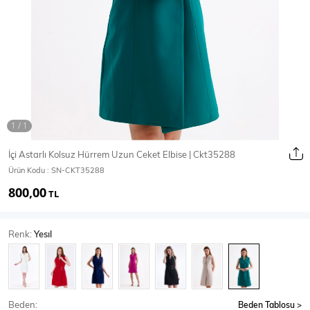
Ceket
Mont & Kaban
Yağmurluk
T-SHİRT & BLUZ
İçi Astarlı Kolsuz Hürrem Uzun Ceket Elbise | Ckt35288
Ürün Kodu :
SN-CKT35288
T-Shirt
Bluz
800,00
TL
BODY
Renk:
Yesıl
Body
Atlet
Crop & Büstiyer
Beden:
Beden Tablosu