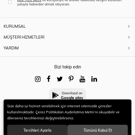
yoluyla haberdar olmak istiyorum.
KURUMSAL
MÜŞTERİ HİZMETLERİ
YARDIM
Bizi takip edin
Download on
Google play
Size daha iyi hizmet verebilmek için internet sitemizde çerezler
kullanılmaktadır. Çerez Politikaları Aydınlatma Metni’ni okuyabilir ve
dilerseniz tercihlerinizi değiştirebilirsiniz.
© 2021 HERYENİ. Tüm hakları saklıdır.
Tercihleri Ayarla
Tümünü Kabul Et