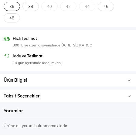
SPOR GİYİM
36
38
40
42
44
46
48
Hızlı Teslimat
Eşofman Üstü
Sweatshirt
300TL ve üzeri alışverişlerde ÜCRETSİZ KARGO
İade ve Teslimat
14 gün içerisinde iade imkanı
Ürün Bilgisi
Taksit Seçenekleri
Yorumlar
Ürüne ait yorum bulunmamaktadır.