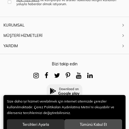
yoluyla haberdar olmak istiyorum.
KURUMSAL
MÜŞTERİ HİZMETLERİ
YARDIM
Bizi takip edin
Download on
Google play
Size daha iyi hizmet verebilmek için internet sitemizde çerezler
kullanılmaktadır. Çerez Politikaları Aydınlatma Metni’ni okuyabilir ve
dilerseniz tercihlerinizi değiştirebilirsiniz.
© 2021 HERYENİ. Tüm hakları saklıdır.
Tercihleri Ayarla
Tümünü Kabul Et