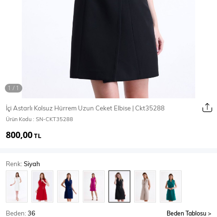
Ceket
Mont & Kaban
Yağmurluk
T-SHİRT & BLUZ
İçi Astarlı Kolsuz Hürrem Uzun Ceket Elbise | Ckt35288
Ürün Kodu :
SN-CKT35288
T-Shirt
Bluz
800,00
TL
BODY
Renk:
Siyah
Body
Atlet
Crop & Büstiyer
Beden:
36
Beden Tablosu