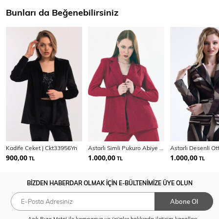
Bunları da Beğenebilirsiniz
Kadife Ceket | Ckt33956Yn
Astarlı Simli Pukuro Abiye Ceket | Ckt35406
900,00
1.000,00
1.000,00
TL
TL
TL
BİZDEN HABERDAR OLMAK İÇİN E-BÜLTENİMİZE ÜYE OLUN
Abone Ol
Açık Rıza Metni
ile kampanya ve ürünler hakkında iletişim kanalları