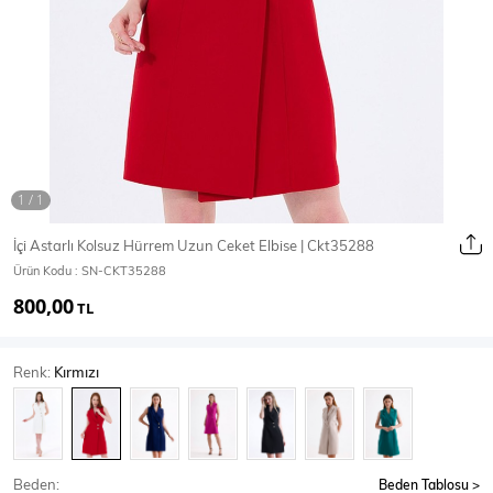
Ceket
Mont & Kaban
Yağmurluk
T-SHİRT & BLUZ
İçi Astarlı Kolsuz Hürrem Uzun Ceket Elbise | Ckt35288
Ürün Kodu :
SN-CKT35288
T-Shirt
Bluz
800,00
TL
BODY
Renk:
Kırmızı
Body
Atlet
Crop & Büstiyer
Beden:
Beden Tablosu