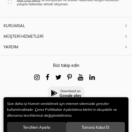
yoluyla haberdar olmak istiyorum.
KURUMSAL
MÜŞTERİ HİZMETLERİ
YARDIM
Bizi takip edin
Download on
Google play
Size daha iyi hizmet verebilmek için internet sitemizde çerezler
kullanılmaktadır. Çerez Politikaları Aydınlatma Metni’ni okuyabilir ve
dilerseniz tercihlerinizi değiştirebilirsiniz.
© 2021 HERYENİ. Tüm hakları saklıdır.
Tercihleri Ayarla
Tümünü Kabul Et