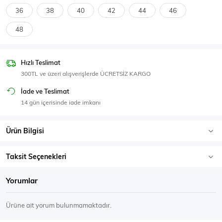
SPOR GİYİM
36
38
40
42
44
46
48
Hızlı Teslimat
Eşofman Üstü
Sweatshirt
300TL ve üzeri alışverişlerde ÜCRETSİZ KARGO
İade ve Teslimat
14 gün içerisinde iade imkanı
Ürün Bilgisi
Taksit Seçenekleri
Yorumlar
Ürüne ait yorum bulunmamaktadır.