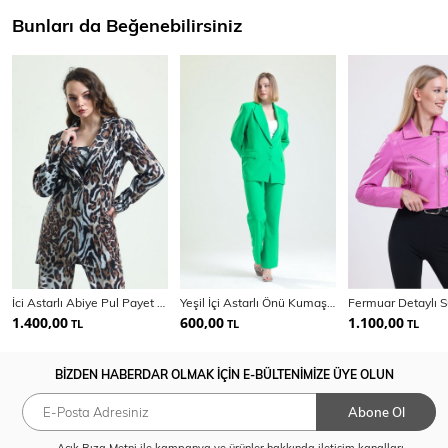
Bunları da Beğenebilirsiniz
İci Astarlı Abiye Pul Payet Ceket | Ckt34264
Yeşil İçi Astarlı Önü Kumaş Kaplama Hürrem Ceket | Ckt34296
1.400,00
600,00
1.100,00
TL
TL
TL
BİZDEN HABERDAR OLMAK İÇİN E-BÜLTENİMİZE ÜYE OLUN
Abone Ol
Açık Rıza Metni
ile kampanya ve ürünler hakkında iletişim kanalları