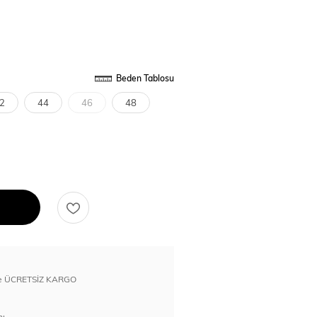
Beden Tablosu
2
44
46
48
erde ÜCRETSİZ KARGO
nı