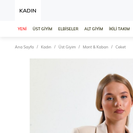
KADIN
YENİ
ÜST GİYİM
ELBİSELER
ALT GİYİM
İKİLİ TAKIM
Ana Sayfa
Kadın
Üst Giyim
Mont & Kaban
Ceket