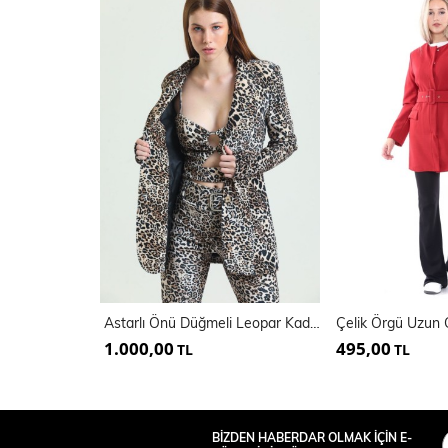
Astarlı Önü Düğmeli Leopar Kadife Abiye Ceket | Ckt34573
1.000,00
495,00
TL
TL
BİZDEN HABERDAR OLMAK İÇİN E-