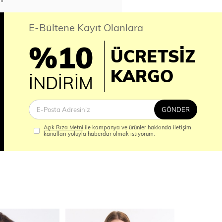
E-Bültene Kayıt Olanlara
%10
ÜCRETSİZ
İM
KARGO
İNDİRİM
GÖNDER
Açık Rıza Metni
ile kampanya ve ürünler hakkında iletişim
kanalları yoluyla haberdar olmak istiyorum.