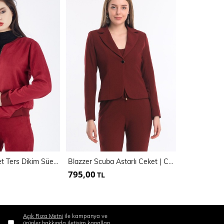
Yaka Ve Manşet Ters Dikim Süet Mont | Mnt31683
Blazzer Scuba Astarlı Ceket | Ckt33437
795,00
850,00
TL
TL
Açık Rıza Metni
ile kampanya ve
ürünler hakkında iletişim kanalları