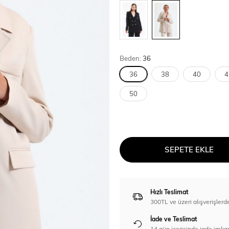
Beden:
36
36
38
40
4
50
SEPETE EKLE
Hızlı Teslimat
300TL ve üzeri alışverişl
İade ve Teslimat
14 gün içerisinde iade imka