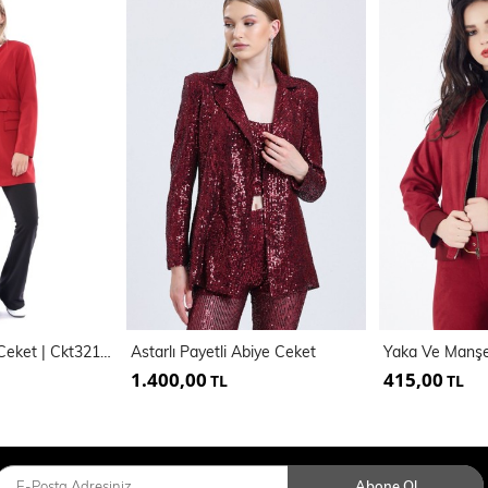
Çelik Örgü Uzun Ceket | Ckt32183
Astarlı Payetli Abiye Ceket
1.400,00
415,00
TL
TL
Abone Ol