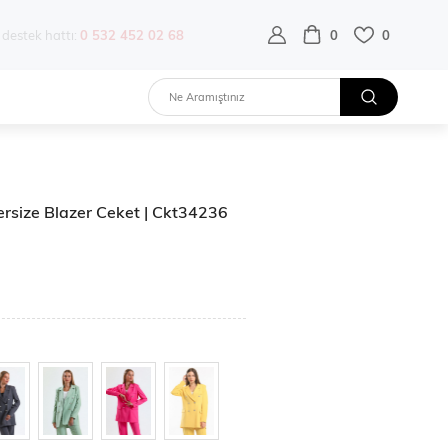
destek hattı:
0 532 452 02 68
0
0
ersize Blazer Ceket | Ckt34236