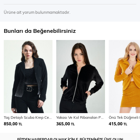
Ürüne ait yorum bulunmamaktadır.
Bunları da Beğenebilirsiniz
Taş Detaylı Scuba Krep Ceket | Ckt33437Ts
Yakası Ve Kol Ribanaları Pullu Mont | Mnt31708
850,00
365,00
415,00
TL
TL
TL
BİZDEN HABERDAR OLMAK İÇİN E-BÜLTENİMİZE ÜYE OLUN