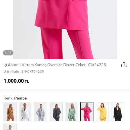
Ceket
Mont & Kaban
Yağmurluk
T-SHİRT & BLUZ
İçi Astarlı Hürrem Kumaş Oversize Blazer Ceket | Ckt34236
Ürün Kodu :
SN-CKT34236
T-Shirt
Bluz
1.000,00
TL
BODY
Renk:
Pembe
Body
Atlet
Crop & Büstiyer