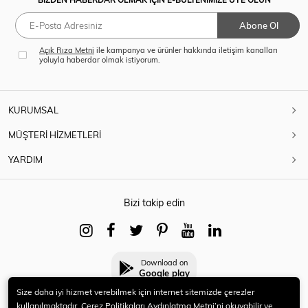
Abone Ol
Açık Rıza Metni
ile kampanya ve ürünler hakkında iletişim kanalları
yoluyla haberdar olmak istiyorum.
KURUMSAL
MÜŞTERİ HİZMETLERİ
YARDIM
Bizi takip edin
Download on
Google play
Size daha iyi hizmet verebilmek için internet sitemizde çerezler
kullanılmaktadır. Çerez Politikaları Aydınlatma Metni’ni okuyabilir ve