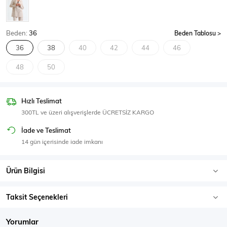
SPOR GİYİM
Beden:
36
Beden Tablosu
36
38
40
42
44
46
48
50
Eşofman Üstü
Sweatshirt
Hızlı Teslimat
300TL ve üzeri alışverişlerde ÜCRETSİZ KARGO
İade ve Teslimat
14 gün içerisinde iade imkanı
Ürün Bilgisi
Taksit Seçenekleri
Yorumlar